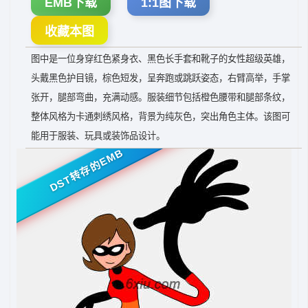
EMB下载
1:1图下载
收藏本图
图中是一位身穿红色紧身衣、黑色长手套和靴子的女性超级英雄，
头戴黑色护目镜，棕色短发，呈奔跑或跳跃姿态，右臂高举，手掌
张开，腿部弯曲，充满动感。服装细节包括橙色腰带和腿部条纹，
整体风格为卡通刺绣风格，背景为纯灰色，突出角色主体。该图可
能用于服装、玩具或装饰品设计。
DST转存的EMB