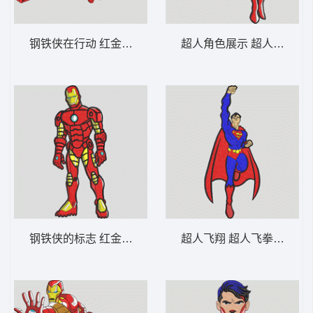
钢铁侠在行动 红金翱翔钢铁侠-DST格式
超人角色展示 超人经典飞行
钢铁侠的标志 红金站立钢铁侠-DST格式
超人飞翔 超人飞拳姿势-D