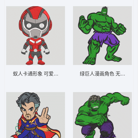
蚁人卡通形象 可爱的Q版蚁人英雄-DST格式
绿巨人漫画角色 无敌浩克 -