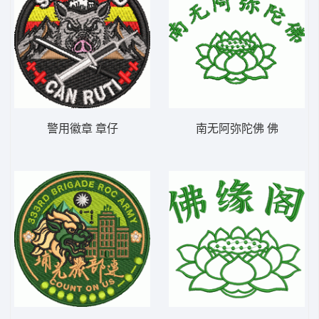
警用徽章 章仔
南无阿弥陀佛 佛