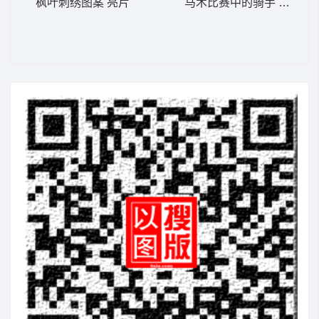
枫叶刺绣图案 亮片
马术比赛中的骑手 西部牛仔 马