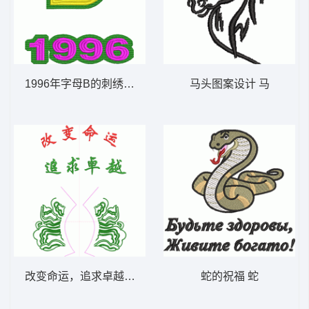
1996年字母B的刺绣图案 蓓蕾 B
马头图案设计 马
改变命运，追求卓越 校服
蛇的祝福 蛇