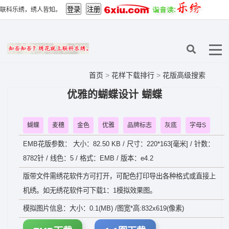
联科乐绣，绣人皆知。
首页
>
花样下载排行
>
花版高级搜索
优雅的蝴蝶设计 蝴蝶
蝴蝶
麦穗
金色
优雅
品牌标志
灰底
字母S
EMB花版参数： 大小：82.50 KB / 尺寸：220*163[毫米] / 针数：
8782针 / 线色：5 / 格式：EMB / 版本：e4.2
版带文件需绣花软件方可打开，可配色打印导出各种格式或直接上
机绣。如无绣花软件可下载1：1模拟效果图。
模拟图片信息：大小：0.1(MB) /图宽*高:832x619(像素)