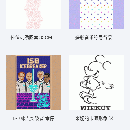
传统刺绣图案 33CM盘带棉格子布绣
多彩音乐符号背景 小猫 匹
ISB冰点突破者 章仔
米妮的卡通形象 米老鼠