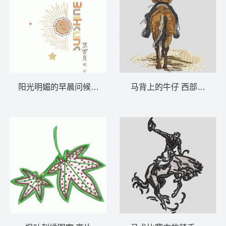
阳光明媚的早晨问候 小太阳
马背上的牛仔 西部牛仔 骑