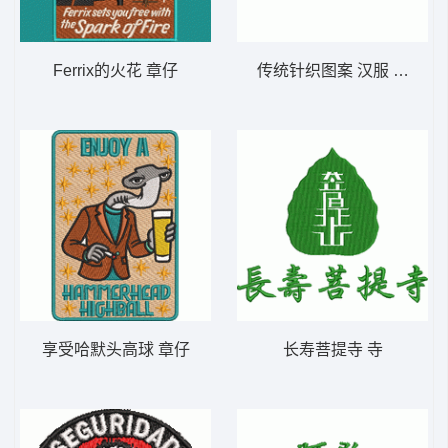
Ferrix的火花 章仔
传统针织图案 汉服 条码
享受哈默头高球 章仔
长寿菩提寺 寺