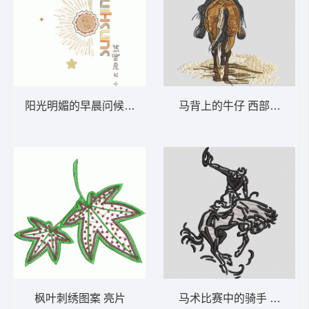
阳光明媚的早晨问候 小太阳
马背上的牛仔 西部牛仔 骑
枫叶刺绣图案 亮片
马术比赛中的骑手 西部牛仔 马