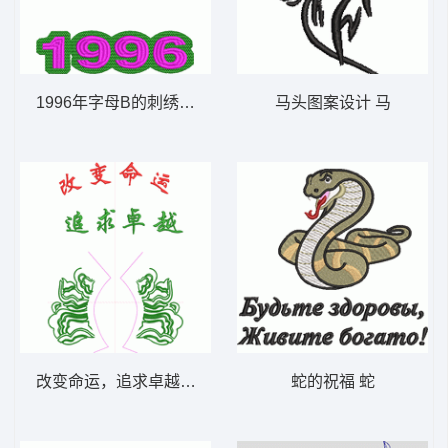
1996年字母B的刺绣图案 蓓蕾 B
马头图案设计 马
改变命运，追求卓越 校服
蛇的祝福 蛇