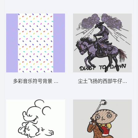
多彩音乐符号背景 小猫 匹绣
尘土飞扬的西部牛仔 骑马 Du