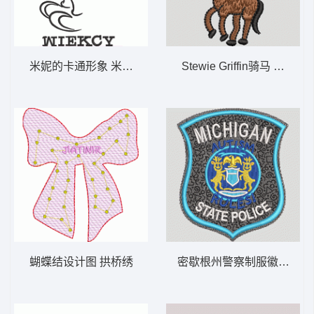
米妮的卡通形象 米老鼠
Stewie Griffin骑马 马 人 
蝴蝶结设计图 拱桥绣
密歇根州警察制服徽章 MICHI