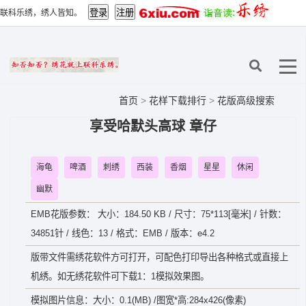
联科乐绣，绣人皆知。
首页
>
花样下载排行
>
花版高级搜索
享受哈默头高球 章仔
海龟
啤酒
刺绣
西装
香烟
星星
休闲
幽默
EMB花版参数： 大小：184.50 KB / 尺寸：75*113[毫米] / 针数：
34851针 / 线色：13 / 格式：EMB / 版本：e4.2
版带文件需绣花软件方可打开，可配色打印导出各种格式或直接上
机绣。如无绣花软件可下载1：1模拟效果图。
模拟图片信息：大小：0.1(MB) /图宽*高:284x426(像素)