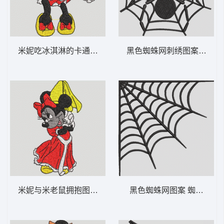
米妮吃冰淇淋的卡通形象 米妮 11-DST格式
黑色蜘蛛网刺绣图案 网上的
米妮与米老鼠拥抱图案 米妮 10-DST格式
黑色蜘蛛网图案 蜘蛛网角-