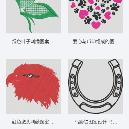
绿色叶子刺绣图案 格子翅蝶-DST格式
爱心与爪印组成的图案 爪
红色鹰头刺绣图案 凶猛的鹰头-DST格式
马蹄铁图案设计 马蹄铁-D