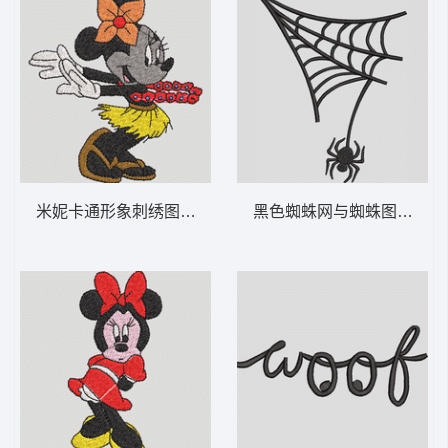
米妮卡通形象刺绣图案 米妮 9-DST格式
黑色蜘蛛网与蜘蛛图案 悬挂