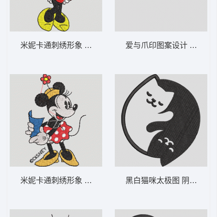
米妮卡通刺绣形象 米妮 3-DST格式
爱与爪印图案设计 爱心爪印
米妮卡通刺绣形象 米妮 2-DST格式
黑白猫咪太极图 阴阳貓-D