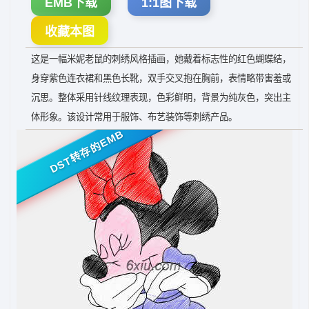
EMB下载
1:1图下载
收藏本图
这是一幅米妮老鼠的刺绣风格插画，她戴着标志性的红色蝴蝶结，
身穿紫色连衣裙和黑色长靴，双手交叉抱在胸前，表情略带害羞或
沉思。整体采用针线纹理表现，色彩鲜明，背景为纯灰色，突出主
体形象。该设计常用于服饰、布艺装饰等刺绣产品。
DST转存的EMB