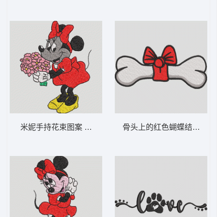
米妮手持花束图案 米妮 4-DST格式
骨头上的红色蝴蝶结 带蝴蝶