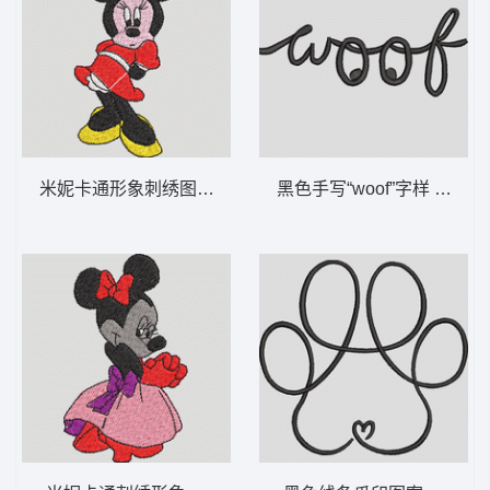
米妮卡通形象刺绣图案 米妮 8-DST格式
黑色手写“woof”字样 汪狗语