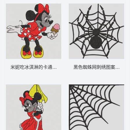
米妮吃冰淇淋的卡通形象 米妮 11-DST格式
黑色蜘蛛网刺绣图案 网上的