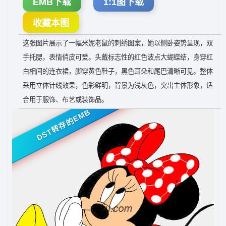
EMB下载
1:1图下载
收藏本图
这张图片展示了一幅米妮老鼠的刺绣图案，她以侧卧姿势呈现，双
手托腮，表情俏皮可爱。头戴标志性的红色波点大蝴蝶结，身穿红
白相间的连衣裙，脚穿黄色鞋子，黑色耳朵和尾巴清晰可见。整体
采用立体针线效果，色彩鲜明，背景为浅灰色，突出主体形象，适
合用于服饰、布艺或装饰品。
DST转存的EMB