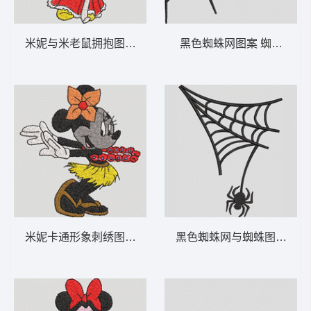
米妮与米老鼠拥抱图案 米妮 10-DST格式
黑色蜘蛛网图案 蜘蛛网角-
米妮卡通形象刺绣图案 米妮 9-DST格式
黑色蜘蛛网与蜘蛛图案 悬挂