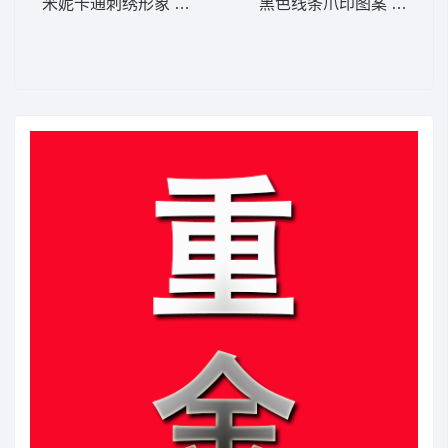
米妮卡通刺绣形象 米妮 7-DST格式
黑色线条爪印图案 极简爪印