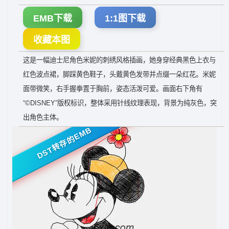
EMB下载
1:1图下载
收藏本图
这是一幅迪士尼角色米妮的刺绣风格插画，她身穿经典黑色上衣与
红色波点裙，脚踩黄色鞋子，头戴黄色发带并点缀一朵红花。米妮
面带微笑，右手握拳置于胸前，姿态活泼可爱。画面右下角有
“©DISNEY”版权标识，整体采用针线纹理表现，背景为纯灰色，突
出角色主体。
DST转存的EMB