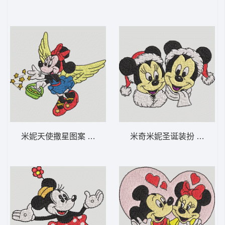
米妮天使撒星图案 米妮 54-DST格式
米奇米妮圣诞装扮 米奇和米