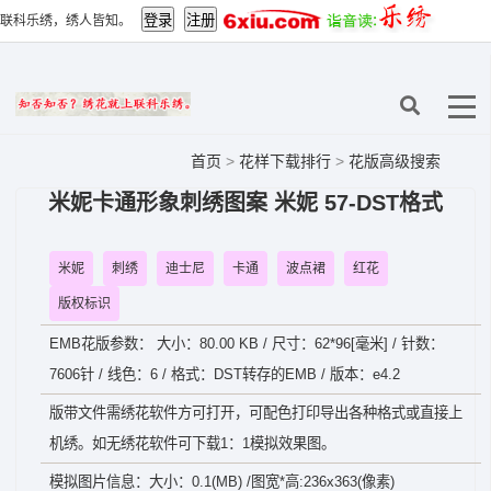
联科乐绣，绣人皆知。
首页
>
花样下载排行
>
花版高级搜索
米妮卡通形象刺绣图案 米妮 57-DST格式
米妮
刺绣
迪士尼
卡通
波点裙
红花
版权标识
EMB花版参数： 大小：80.00 KB / 尺寸：62*96[毫米] / 针数：
7606针 / 线色：6 / 格式：DST转存的EMB / 版本：e4.2
版带文件需绣花软件方可打开，可配色打印导出各种格式或直接上
机绣。如无绣花软件可下载1：1模拟效果图。
模拟图片信息：大小：0.1(MB) /图宽*高:236x363(像素)