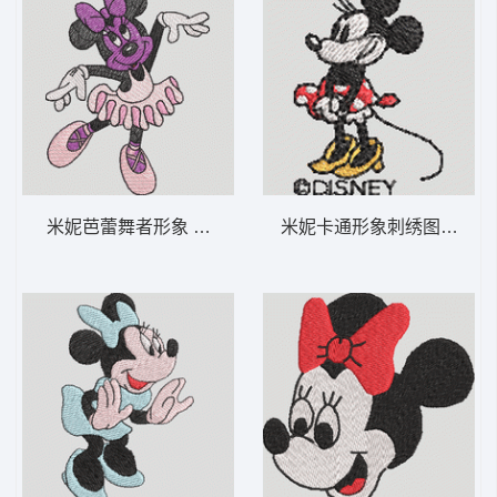
米妮芭蕾舞者形象 米妮 44-DST格式
米妮卡通形象刺绣图案 米妮 