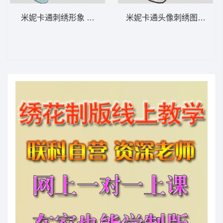
米妮卡通刺绣形象 米妮 43-DST格式
米妮卡通头像刺绣图案 米妮 