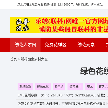
欢迎光临全球最专业的绣花网！创于2000年。联科乐绣，绣人皆知。
绣花人才网
免费花样区
绣花元素
首页
>
绣花图案素材大全
绿色花
刺绣图案
绿色花纹
卷草纹
装饰设计
布艺
古典风
EMB花版参数： 大小：224.0KB / 尺寸：372*300[毫米] / 针数：35
版带文件需绣花软件方可打开，可配色打印导出各种格式或直接上