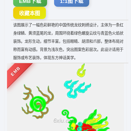
EMB下载
1:1图下载
收藏本图
该图展示了一幅色彩鲜艳的中国传统龙纹刺绣设计，主体为一条红
身绿鳞、黄须蓝尾的龙，周围环绕着绿色螺旋云纹与青蓝色火焰状
装饰。龙形生动，细节丰富，包括眼睛、胡须和爪部，整体布局对
称而富有动感。背景为浅灰色，突出图案色彩层次。此设计适用于
服饰或布艺装饰，体现东方神话美学。
EMB