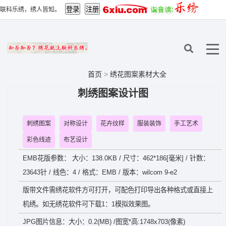
联科乐绣，绣人皆知。
首页
>
绣花图案素材大全
刺绣图案设计图
刺绣图案
对称设计
花卉纹样
服装装饰
手工艺术
彩色线迹
布艺设计
EMB花版参数： 大小：138.0KB / 尺寸：462*186[毫米] / 针数：
23643针 / 线色：4 / 格式：EMB / 版本：wilcom 9-e2
版带文件需绣花软件方可打开，可配色打印导出各种格式或直接上
机绣。如无绣花软件可下载1：1模拟效果图。
JPG图片信息：大小：0.2(MB) /图宽*高:1748x703(像素)