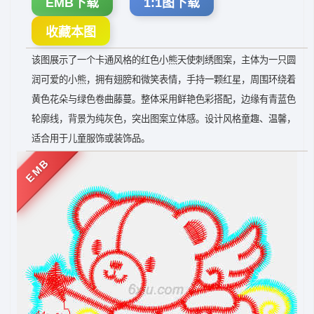
EMB下载
1:1图下载
收藏本图
该图展示了一个卡通风格的红色小熊天使刺绣图案，主体为一只圆
润可爱的小熊，拥有翅膀和微笑表情，手持一颗红星，周围环绕着
黄色花朵与绿色卷曲藤蔓。整体采用鲜艳色彩搭配，边缘有青蓝色
轮廓线，背景为纯灰色，突出图案立体感。设计风格童趣、温馨，
适合用于儿童服饰或装饰品。
EMB