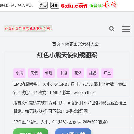
联科乐绣，绣人皆知。
首页
>
绣花图案素材大全
红色小熊天使刺绣图案
小熊
天使
刺绣
卡通
花朵
翅膀
红星
EMB花版参数： 大小：64.5KB / 尺寸：71*53[毫米] / 针数：4982
针 / 线色：3 / 格式：EMB / 版本：wilcom 9-e2
版带文件需绣花软件方可打开，可配色打印导出各种格式或直接上
机绣。如无绣花软件可下载1：1模拟效果图。
JPG图片信息：大小：0.1(MB) /图宽*高:268x202(像素)