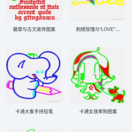
徽章与古文装饰图案
刺绣玫瑰与“LOVE”字样设
卡通大象手持铅笔
卡通女孩牵狗图案