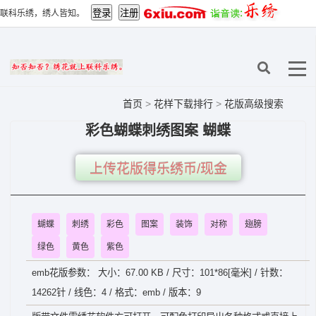
联科乐绣，绣人皆知。
首页
>
花样下载排行
>
花版高级搜索
彩色蝴蝶刺绣图案 蝴蝶
上传花版得乐绣币/现金
蝴蝶
刺绣
彩色
图案
装饰
对称
翅膀
绿色
黄色
紫色
emb花版参数： 大小：67.00 KB / 尺寸：101*86[毫米] / 针数：
14262针 / 线色：4 / 格式：emb / 版本：9