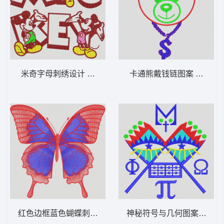
米奇字母刺绣设计 卡通米老鼠
卡通熊戴钱链图案 小熊
红色边框蓝色蝴蝶刺绣 蝴蝶
神秘符号与几何图案组合 