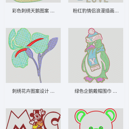
彩色刺绣天鹅图案 毛巾绣天鹅
粉红豹情侣浪漫插画 毛巾
刺绣花卉图案设计 花朵毛巾绣
绿色企鹅戴帽围巾 麻将绣