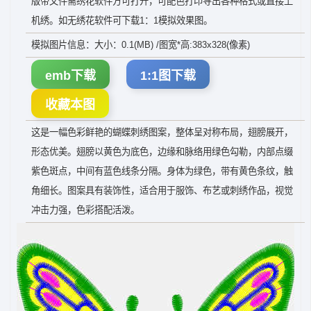
版带文件需绣花软件方可打开，可配色打印导出各种格式或直接上
机绣。如无绣花软件可下载1：1模拟效果图。
模拟图片信息：大小：0.1(MB) /图宽*高:383x328(像素)
emb下载
1:1图下载
收藏本图
这是一幅色彩鲜艳的蝴蝶刺绣图案，整体呈对称布局，翅膀展开，
形态优美。翅膀以黄色为底色，边缘和脉络用绿色勾勒，内部点缀
紫色斑点，中间有蓝色线条分隔。身体为绿色，带有黄色条纹，触
角细长。图案具有装饰性，适合用于服饰、布艺或刺绣作品，视觉
冲击力强，色彩搭配活泼。