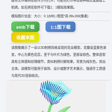
版带文件需绣花软件方可打开，可配色打印导出各种格式或直接上
机绣。如无绣花软件可下载1：1模拟效果图。
模拟图片信息：大小：0.1(MB) /图宽*高:88x268(像素)
emb下载
1:1图下载
收藏本图
该图像展示了一朵以3D刺绣风格呈现的花朵模型，花瓣呈蓝紫色渐
变，中心为黄色花蕊，茎干与叶片为绿色，茎部呈棕色。整体造型
具有立体感和纹理细节，类似刺绣针脚效果，背景为纯灰色，突出
主体。该模型可能用于装饰、设计或数字艺术展示，强调手工质感
与现代3D渲染结合。