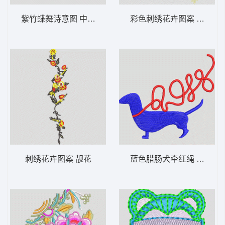
紫竹蝶舞诗意图 中国风竹子诗词精品
彩色刺绣花卉图案 靓花
刺绣花卉图案 靓花
蓝色腊肠犬牵红绳 小狗腊