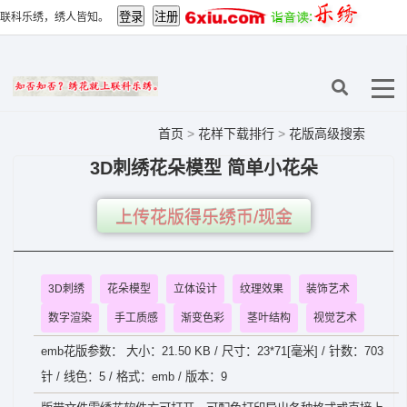
联科乐绣，绣人皆知。
首页
>
花样下载排行
>
花版高级搜索
3D刺绣花朵模型 简单小花朵
上传花版得乐绣币/现金
3D刺绣
花朵模型
立体设计
纹理效果
装饰艺术
数字渲染
手工质感
渐变色彩
茎叶结构
视觉艺术
emb花版参数： 大小：21.50 KB / 尺寸：23*71[毫米] / 针数：703
针 / 线色：5 / 格式：emb / 版本：9