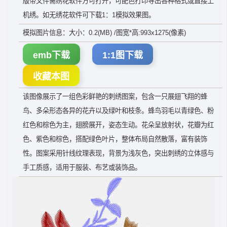
版带文件需绣花软件方可打开，可配色打印导出各种格式或直接上
机绣。如无绣花软件可下载1：1模拟效果图。
模拟图片信息：大小：0.2(MB) /图宽*高:993x1275(像素)
emb下载
1:1图下载
收藏本图
该图像展示了一组色彩鲜艳的刺绣图案，包含一只展翅飞翔的蜂
鸟、多朵形态各异的花卉以及绿叶和枝条。蜂鸟羽毛以青绿色、粉
红色和棕色为主，翅膀展开，姿态生动。花朵呈放射状，花瓣为红
色、紫色和棕色，搭配绿色叶片，整体布局自然散落，富有装饰
性。图案采用针线纹理表现，背景为浅灰色，突出刺绣的立体感与
手工质感，适用于服装、布艺或装饰品。