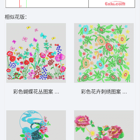
相似花版：
彩色蝴蝶花丛图案 靓花
彩色花卉刺绣图案 靓花