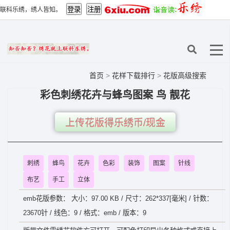
联科乐绣，绣人皆知。
首页
>
花样下载排行
>
花版高级搜索
彩色刺绣花卉与蜂鸟图案 鸟 靓花
上传花版得乐绣币/现金
刺绣
蜂鸟
花卉
色彩
装饰
图案
针线
布艺
手工
立体
emb花版参数： 大小：97.00 KB / 尺寸：262*337[毫米] / 针数：
23670针 / 线色：9 / 格式：emb / 版本：9