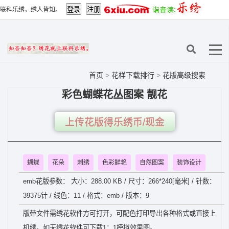
联科乐绣，绣人皆知。
首页
>
花样下载排行
>
花版高级搜索
彩色蝴蝶花丛图案 靓花
上传花版得乐绣币/现金
蝴蝶
花朵
刺绣
色彩鲜艳
自然图案
装饰设计
emb花版参数： 大小：288.00 KB / 尺寸：266*240[毫米] / 针数：
39375针 / 线色：11 / 格式：emb / 版本：9
版带文件需绣花软件方可打开，可配色打印导出各种格式或直接上
机绣。如无绣花软件可下载1：1模拟效果图。