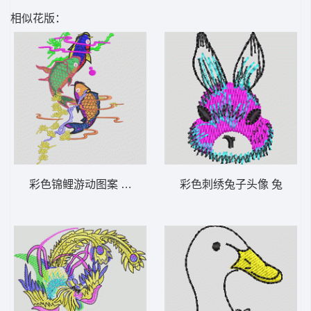
相似花版：
彩色锦鲤游动图案 鲤鱼
彩色刺绣兔子头像 兔