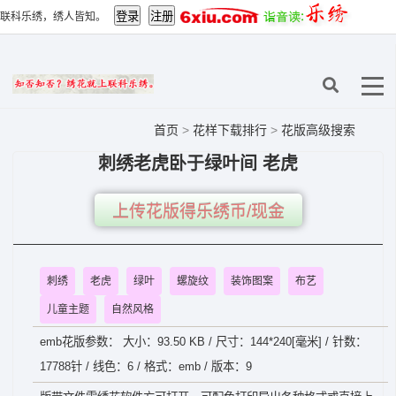
联科乐绣，绣人皆知。
首页
>
花样下载排行
>
花版高级搜索
刺绣老虎卧于绿叶间 老虎
上传花版得乐绣币/现金
刺绣
老虎
绿叶
螺旋纹
装饰图案
布艺
儿童主题
自然风格
emb花版参数： 大小：93.50 KB / 尺寸：144*240[毫米] / 针数：
17788针 / 线色：6 / 格式：emb / 版本：9