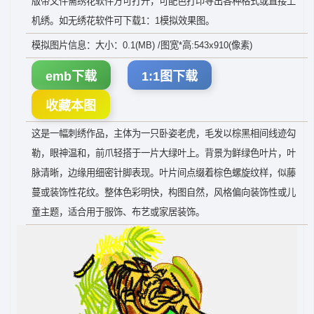
版带文件需绣花软件方可打开，可配色打印导出各种格式或直接上
机绣。如无绣花软件可下载1：1模拟效果图。
模拟图片信息：大小：0.1(MB) /图宽*高:543x910(像素)
emb下载
1:1图下载
收藏本图
这是一幅刺绣作品，主体为一只卧姿老虎，毛发以棕黑相间线迹勾
勒，眼神温和，前爪轻搭于一片大绿叶上。背景为鲜绿色叶片，叶
脉清晰，边缘用细密针脚表现。叶片间点缀着棕色螺旋纹样，似藤
蔓或装饰性花纹。整体色彩明快，构图自然，风格偏向装饰性或儿
童主题，适合用于服饰、布艺或家居装饰。