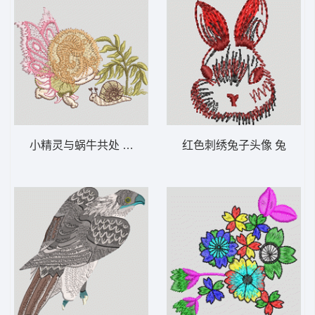
小精灵与蜗牛共处 蝴蝶 童 小蜗牛
红色刺绣兔子头像 兔