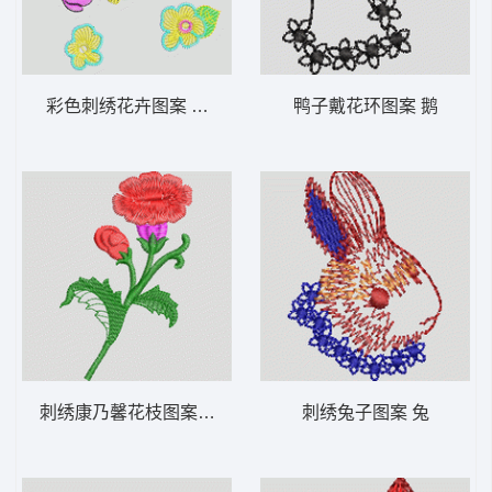
彩色刺绣花卉图案 凤凰
鸭子戴花环图案 鹅
刺绣康乃馨花枝图案 靓花
刺绣兔子图案 兔