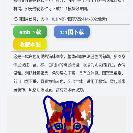
版带文件需绣花软件方可打开，可配色打印导出各种格式或直接上
机绣。如无绣花软件可下载1：1模拟效果图。
模拟图片信息：大小：0.1(MB) /图宽*高:414x802(像素)
emb下载
1:1图下载
收藏本图
这是一幅彩色刺绣的猫咪图案，整体轮廓由深蓝色线勾勒，猫咪身
体呈现红、蓝、棕、白相间的斑驳纹理，眼睛为明亮的绿色，表情
温和。刺绣针脚密集，色彩层次丰富，具有立体感。图案呈坐姿，
前爪自然下垂，背景为纯灰色，突出主体。适用于服饰、背包或家
居装饰，风格活泼可爱，富有艺术表现力。