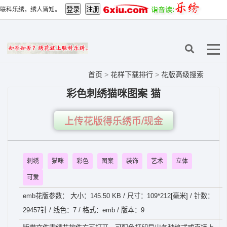
联科乐绣，绣人皆知。
首页
>
花样下载排行
>
花版高级搜索
彩色刺绣猫咪图案 猫
上传花版得乐绣币/现金
刺绣
猫咪
彩色
图案
装饰
艺术
立体
可爱
emb花版参数： 大小：145.50 KB / 尺寸：109*212[毫米] / 针数：
29457针 / 线色：7 / 格式：emb / 版本：9