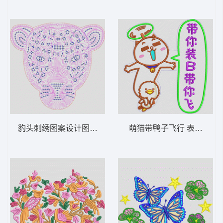
豹头刺绣图案设计图 豹 绳绣 珠片
萌猫带鸭子飞行 表情包 卡