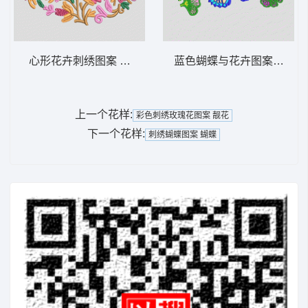
心形花卉刺绣图案 鸟 靓花
蓝色蝴蝶与花卉图案 蝴蝶
上一个花样:
彩色刺绣玫瑰花图案 靓花
下一个花样:
刺绣蝴蝶图案 蝴蝶