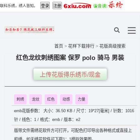
联科乐绣，绣人皆知。
首页
>
花样下载排行
>
花版高级搜索
红色龙纹刺绣图案 保罗 polo 骑马 男装
上传花版得乐绣币/现金
刺绣
龙纹
红色
动感
力量
emb花版参数： 大小：36.50 KB / 尺寸：19*27[毫米] / 针数：1016
针 / 线色：1 / 格式：emb / 版本：e2
版带文件需绣花软件方可打开，可配色打印导出各种格式或直接上
机绣。如无绣花软件可下载1：1模拟效果图。