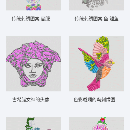
传统刺绣图案 官服 传统 波浪 花朵 中国风
传统刺绣图案 鱼 鲤鱼
古希腊女神的头像 范思哲 珠片 logo
色彩斑斓的鸟刺绣图案 鸟