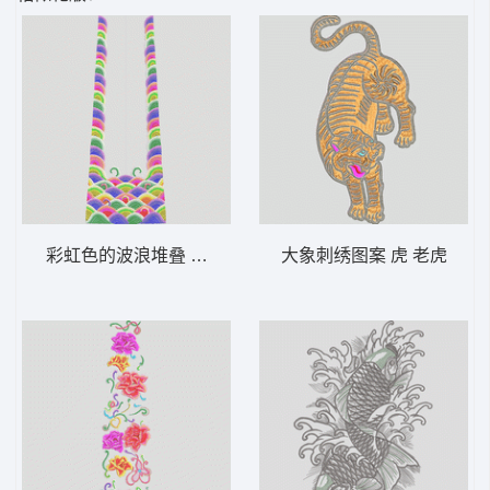
彩虹色的波浪堆叠 官服 传统 波浪 中国风
大象刺绣图案 虎 老虎