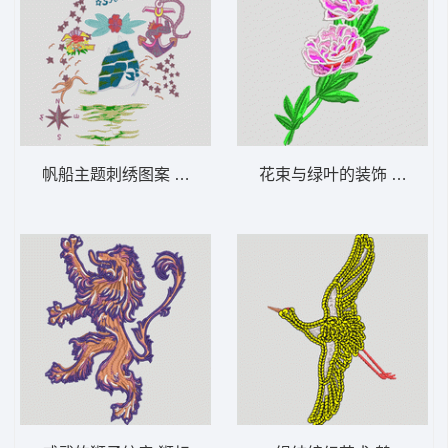
帆船主题刺绣图案 海景 锚 蝴蝶
花束与绿叶的装饰 花朵