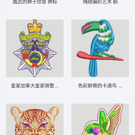
威武的狮子纹章 狮标
绳结编织艺术 鹤
皇家加拿大皇家骑警徽章 章标
色彩鲜艳的卡通鸟 鹦鹉 鸟