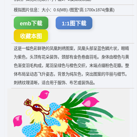
模拟图片信息：大小：0.6(MB) /图宽*高:1700x1874(像素)
emb下载
1:1图下载
收藏本图
这是一幅色彩鲜艳的凤凰刺绣图案，凤凰头部呈蓝色鳞片状，眼睛
为紫色，头顶有花朵装饰，颈部有金色卷曲羽毛。身体由橙色与黄
色渐变羽毛构成，尾羽呈绿色与橙色交织，末端点缀粉色花瓣。整
体布局呈动态飞升姿态，背景为纯灰色，突出图案的华丽与细节。
刺绣纹理清晰，适合用于服饰、布艺或装饰品。