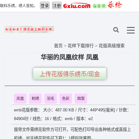
联科乐绣，绣人皆知。
首页
>
花样下载排行
>
花版高级搜索
华丽的凤凰纹样 凤凰
上传花版得乐绣币/现金
凤凰
刺绣
羽毛
色彩
图案
emb花版参数： 大小：487.00 KB / 尺寸：449*495[毫米] / 针数：
84904针 / 线色：16 / 格式：emb / 版本：e2
版带文件需绣花软件方可打开，可配色打印导出各种格式或直接上
机绣。如无绣花软件可下载1：1模拟效果图。