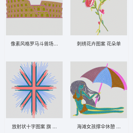
像素风格罗马斗兽场 风景 多色珠片 建筑 古
刺绣花卉图案 花朵单
放射状十字图案 旗 米字旗 多色珠片
海滩女孩撑伞休憩 伞 美女