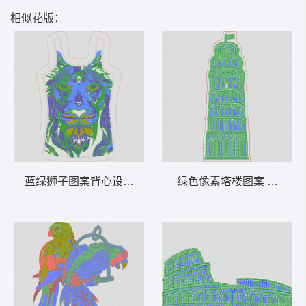
相似花版：
蓝绿狮子图案背心设计图 狮头 多色珠片
绿色像素塔楼图案 风景 多