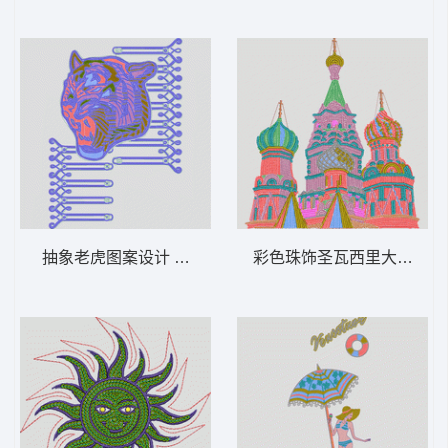
抽象老虎图案设计 虎头 多色珠片
彩色珠饰圣瓦西里大教堂 风