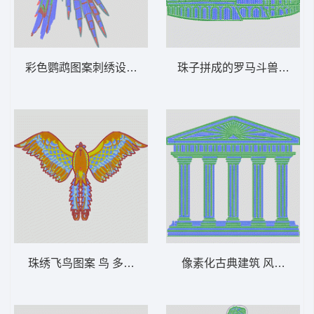
彩色鹦鹉图案刺绣设计 鹦鹉 鸟 多色珠片
珠子拼成的罗马斗兽场 风景
珠绣飞鸟图案 鸟 多色珠片
像素化古典建筑 风景 多色