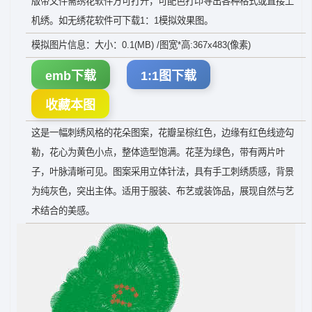
版带文件需绣花软件方可打开，可配色打印导出各种格式或直接上
机绣。如无绣花软件可下载1：1模拟效果图。
模拟图片信息：大小：0.1(MB) /图宽*高:367x483(像素)
emb下载
1:1图下载
收藏本图
这是一幅刺绣风格的花朵图案，花瓣呈棕红色，边缘有红色线迹勾
勒，花心为黄色小点，整体造型饱满。花茎为绿色，带有两片叶
子，叶脉清晰可见。图案采用立体针法，具有手工刺绣质感，背景
为纯灰色，突出主体。适用于服装、布艺或装饰品，展现自然与艺
术结合的美感。