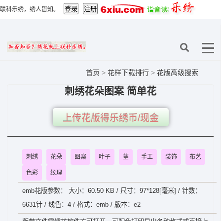
联科乐绣，绣人皆知。
首页
>
花样下载排行
>
花版高级搜索
刺绣花朵图案 简单花
上传花版得乐绣币/现金
刺绣
花朵
图案
叶子
茎
手工
装饰
布艺
色彩
纹理
emb花版参数： 大小：60.50 KB / 尺寸：97*128[毫米] / 针数：
6631针 / 线色：4 / 格式：emb / 版本：e2