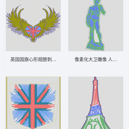
英国国旗心形翅膀刺绣 心形 多色珠片
像素化大卫雕像 人物 雕像