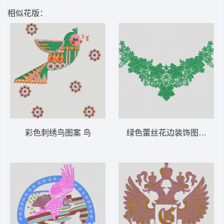
相似花版：
彩色刺绣鸟图案 鸟
绿色蕾丝花边装饰图案 水