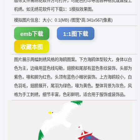
版带文件需绣花软件方可打开，可配色打印导出各种格式或直接上
机绣。如无绣花软件可下载1：1模拟效果图。
模拟图片信息：大小：0.1(MB) /图宽*高:341x567(像素)
emb下载
1:1图下载
收藏本图
图片展示两幅刺绣风格的海鸥图案。下方海鸥体型较大，身体以白
色为主，边缘用蓝色线勾勒，翅膀和尾部有蓝色条纹装饰，头部为
紫色，喙和脚为红色，头顶有蓝色小帽状装饰。上方海鸥较小，白
色羽毛，翅膀展开，尾羽为绿色，喙为黄色。整体背景为灰色，风
格为手工刺绣，细节丰富，色彩鲜明，适合用于服饰或装饰品。