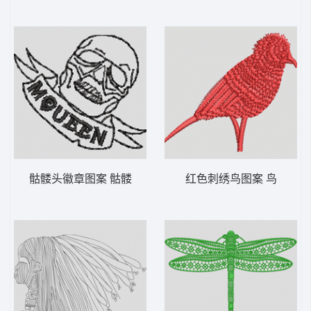
骷髅头徽章图案 骷髅
红色刺绣鸟图案 鸟