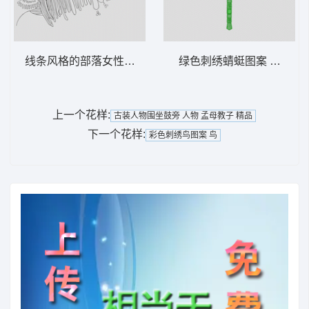
线条风格的部落女性侧像 女孩头像绳绣
绿色刺绣蜻蜓图案 蜻蜓
上一个花样:
古装人物围坐鼓旁 人物 孟母教子 精品
下一个花样:
彩色刺绣鸟图案 鸟