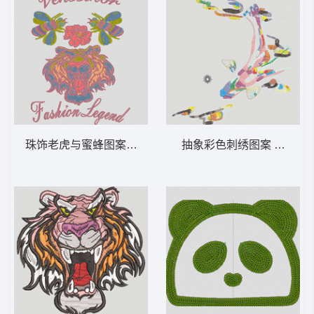
珠饰老虎与蜜蜂图案 虎头 多色珠片 蜜蜂
抽象彩色刺绣图案 鱼 鲤鱼