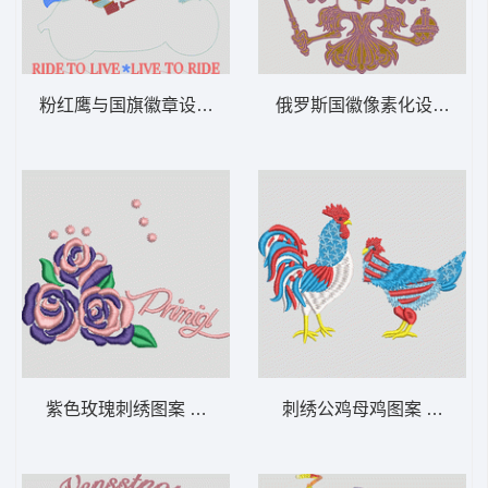
粉红鹰与国旗徽章设计 鹰 摩托车 多色珠片
俄罗斯国徽像素化设计 鹰 
紫色玫瑰刺绣图案 简单花
刺绣公鸡母鸡图案 鸡 公鸡