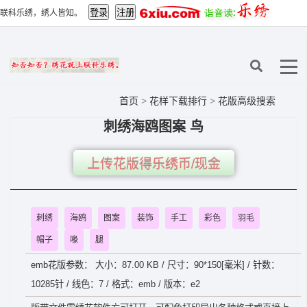
联科乐绣，绣人皆知。
首页
>
花样下载排行
>
花版高级搜索
刺绣海鸥图案 鸟
上传花版得乐绣币/现金
刺绣
海鸥
图案
装饰
手工
彩色
羽毛
帽子
喙
腿
emb花版参数： 大小：87.00 KB / 尺寸：90*150[毫米] / 针数：
10285针 / 线色：7 / 格式：emb / 版本：e2