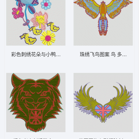
彩色刺绣花朵与小鸭图案 童花
珠绣飞鸟图案 鸟 多色珠片