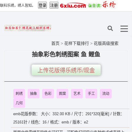
联科乐绣，绣人皆知。
首页
>
花样下载排行
>
花版高级搜索
抽象彩色刺绣图案 鱼 鲤鱼
上传花版得乐绣币/现金
刺绣
抽象
色彩
图案
艺术
手工
流动
几何
emb花版参数： 大小：332.00 KB / 尺寸：291*320[毫米] / 针数：
25161针 / 线色：16 / 格式：emb / 版本：e2