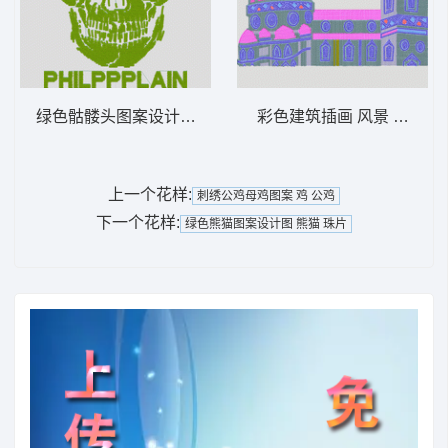
绿色骷髅头图案设计 骷髅
彩色建筑插画 风景 多色珠片
上一个花样:
刺绣公鸡母鸡图案 鸡 公鸡
下一个花样:
绿色熊猫图案设计图 熊猫 珠片