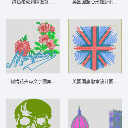
绿色老虎刺绣徽章 虎头
英国国旗心形翅膀刺绣 心形
刺绣花卉与文字图案 花朵
英国国旗徽章设计图 旗 米