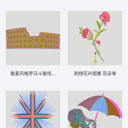
像素风格罗马斗兽场 风景 多色珠片 建筑 古
刺绣花卉图案 花朵单