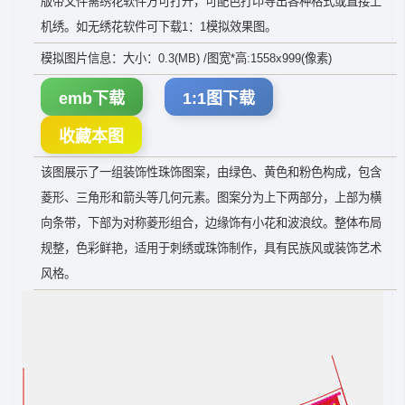
版带文件需绣花软件方可打开，可配色打印导出各种格式或直接上
机绣。如无绣花软件可下载1：1模拟效果图。
模拟图片信息：大小：0.3(MB) /图宽*高:1558x999(像素)
emb下载
1:1图下载
收藏本图
该图展示了一组装饰性珠饰图案，由绿色、黄色和粉色构成，包含
菱形、三角形和箭头等几何元素。图案分为上下两部分，上部为横
向条带，下部为对称菱形组合，边缘饰有小花和波浪纹。整体布局
规整，色彩鲜艳，适用于刺绣或珠饰制作，具有民族风或装饰艺术
风格。