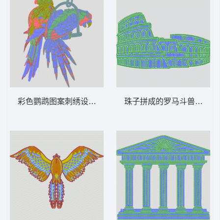
彩色鹦鹉图案刺绣设计 鹦鹉 鸟 多色珠片
珠子拼成的罗马斗兽场 风景