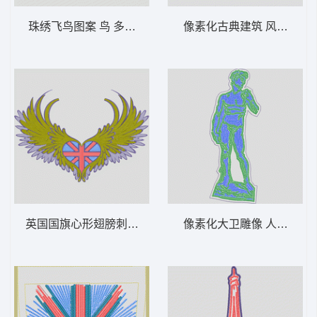
珠绣飞鸟图案 鸟 多色珠片
像素化古典建筑 风景 多色
英国国旗心形翅膀刺绣 心形 多色珠片
像素化大卫雕像 人物 雕像