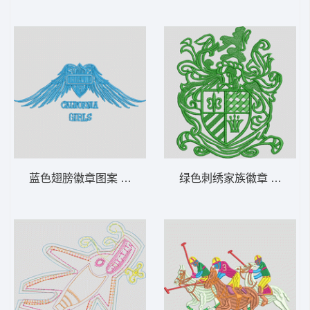
蓝色翅膀徽章图案 翅膀
绿色刺绣家族徽章 章标