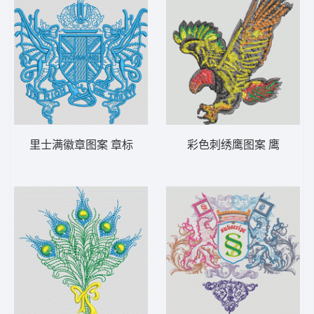
里士满徽章图案 章标
彩色刺绣鹰图案 鹰