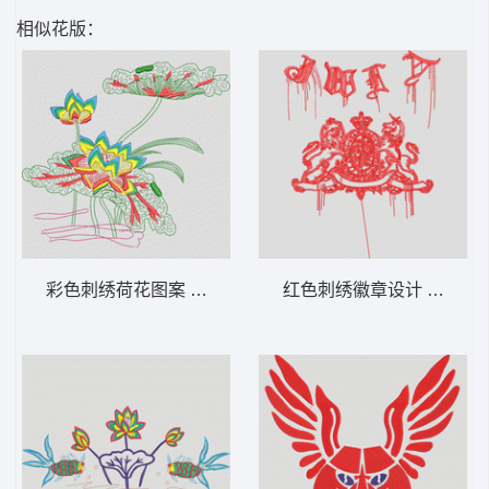
相似花版：
彩色刺绣荷花图案 荷花
红色刺绣徽章设计 狮标