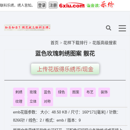
联科乐绣，绣人皆知。
首页
>
花样下载排行
>
花版高级搜索
蓝色玫瑰刺绣图案 靓花
上传花版得乐绣币/现金
刺绣
玫瑰
蓝色
绿色
图案
布艺
装饰
纹理
立体
对称
emb花版参数： 大小：48.50 KB / 尺寸：160*171[毫米] / 针数：
8266针 / 线色：2 / 格式：emb / 版本：9