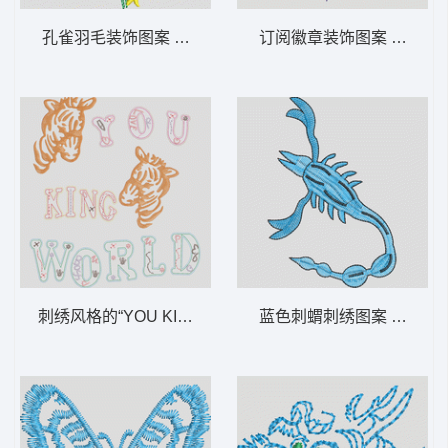
孔雀羽毛装饰图案 羽毛 尾巴
订阅徽章装饰图案 狮标 章
刺绣风格的“YOU KING WORLD”图案 斑马
蓝色刺蝟刺绣图案 蝎子