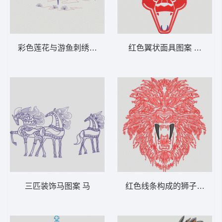
彩色莲花与游鱼刺绣图案 鱼 荷花
红色翼状面具图案 豹头 翅
三匹装饰马图案 马
红色线条构成的狮子头像 