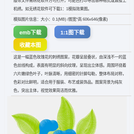
版带文件需绣花软件方可打开，可配色打印导出各种格式或直接上
机绣。如无绣花软件可下载1：1模拟效果图。
模拟图片信息：大小：0.1(MB) /图宽*高:606x646(像素)
emb下载
1:1图下载
收藏本图
这是一幅蓝色玫瑰花的刺绣图案，花瓣呈层叠状，由深浅不一的蓝
色丝线构成，表面有明显的斜向纹理，呈现出立体感。周围环绕着
六片嫩绿色叶子，叶脉清晰，用细密的针脚勾勒，整体布局对称，
色彩对比鲜明，适合用于服装、布艺或装饰品。图案背景为纯灰
色，突出主体，视觉效果简洁而优雅。