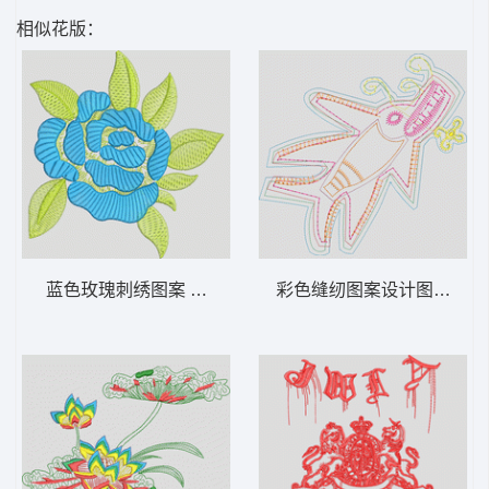
相似花版：
蓝色玫瑰刺绣图案 靓花
彩色缝纫图案设计图 鱼