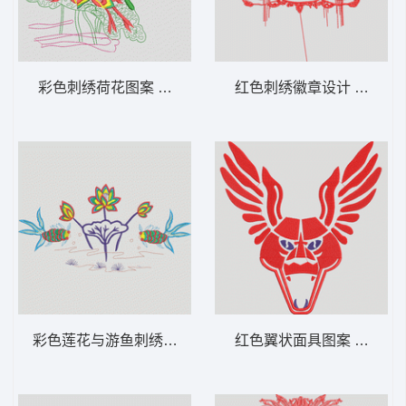
彩色刺绣荷花图案 荷花
红色刺绣徽章设计 狮标
彩色莲花与游鱼刺绣图案 鱼 荷花
红色翼状面具图案 豹头 翅