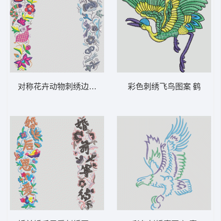
对称花卉动物刺绣边框 鞋垫
彩色刺绣飞鸟图案 鹤