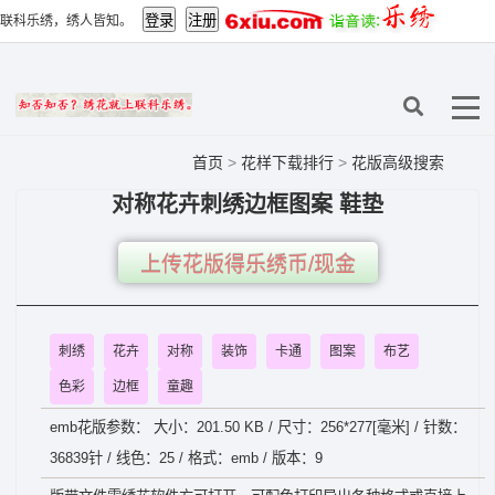
联科乐绣，绣人皆知。
首页
>
花样下载排行
>
花版高级搜索
对称花卉刺绣边框图案 鞋垫
上传花版得乐绣币/现金
刺绣
花卉
对称
装饰
卡通
图案
布艺
色彩
边框
童趣
emb花版参数： 大小：201.50 KB / 尺寸：256*277[毫米] / 针数：
36839针 / 线色：25 / 格式：emb / 版本：9