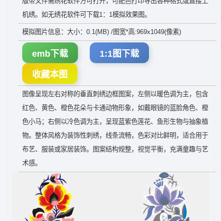
版带文件需绣花软件方可打开，可配色打印导出各种格式或直接上
机绣。如无绣花软件可下载1：1模拟效果图。
模拟图片信息：大小：0.1(MB) /图宽*高:969x1049(像素)
emb下载
1:1图下载
收藏本图
图像呈现左右对称的垂直刺绣边框图案，左侧以暖色调为主，包含
红色、黄色、橙色花朵与卡通动物形象，如戴眼镜的蓝脸角色、橙
色小马；右侧以冷色调为主，呈现蓝紫色莲花、鱼形生物与抽象植
物。整体风格为装饰性刺绣，线条流畅，色彩对比鲜明，适合用于
布艺、服装或家居装饰。图案结构规整，视觉平衡，充满童趣与艺
术感。