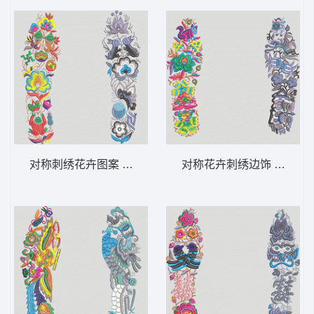
对称刺绣花卉图案 鞋垫
对称花卉刺绣边饰 鞋垫