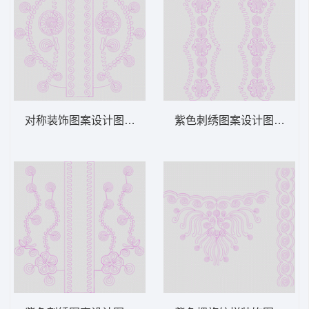
对称装饰图案设计图 绳绣 盘带 链目绣 特种
紫色刺绣图案设计图 绳绣 盘