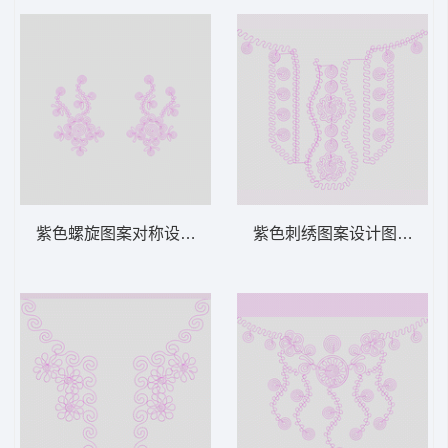
紫色螺旋图案对称设计 绳绣 盘带 链目绣 特
紫色刺绣图案设计图 绳绣 盘