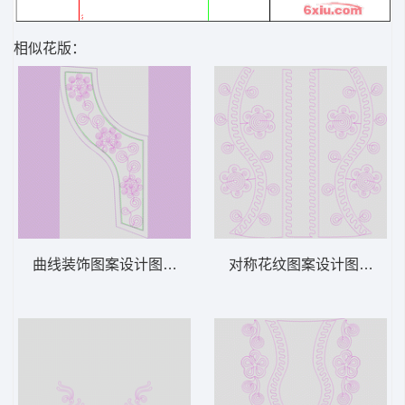
相似花版：
曲线装饰图案设计图 绳绣 盘带 链目绣 特种
对称花纹图案设计图 绳绣 盘