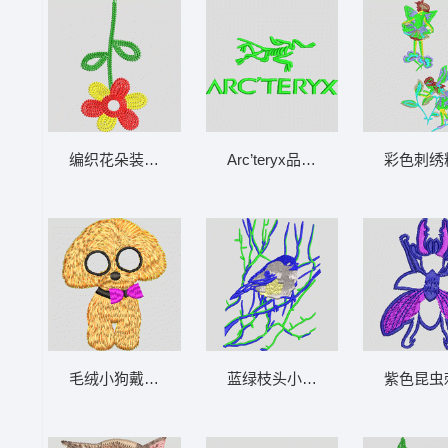
编织花朵装饰品 简单的花
Arc’teryx品牌标志 变色龙
彩色刺绣
毛绒小狗戴眼镜戴领结 小狗
蓝绿枝头小鸟栖息图 鸟语花香
紫色昆虫