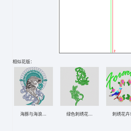
相似花版：
海豚与海浪纹样刺绣 豹子
绿色刺绣花卉图案 水溶
刺绣花卉