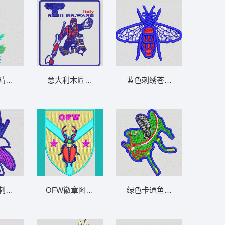
精灵图案 花仙子仙女
意大利木匠王先生徽章 徽章标志老人男装
蓝色刺绣苍蝇图案 苍蝇蜜蜂
刺绣图案 苍蝇蜜蜂
OFW徽章图案 徽章标志梅花鹿
绿色卡通鱼形装饰图案 小猫