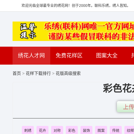
欢迎光临全球最专业的绣花网！创于2000年。联科乐绣，绣人皆知。
绣花人才网
免费花样区
图案大全
首页
>
花样下载排行
>
花版高级搜索
彩色花
上传
刺绣
花卉
对称
彩色
装饰
图案
传统
纹样