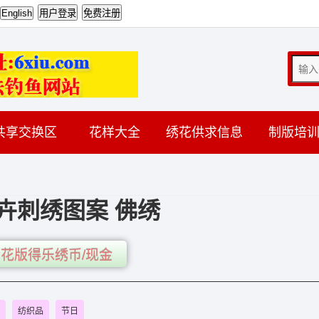
共享交换区
花样大全
绣花供求信息
制版培
卉刺绣图案 佛绣
花版得乐绣币/现金
纺织品
节日