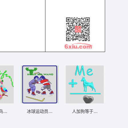
鸟图案设计 鸟语花香
冰球运动员对战图案 徽章标志棒球
人加狗等于爱 小狗