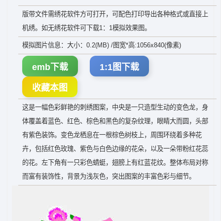
版带文件需绣花软件方可打开，可配色打印导出各种格式或直接上
机绣。如无绣花软件可下载1：1模拟效果图。
模拟图片信息：大小：0.2(MB) /图宽*高:1056x840(像素)
emb下载
1:1图下载
收藏本图
这是一幅色彩鲜艳的刺绣图案，中央是一只造型生动的变色龙，身
体覆盖着蓝色、红色、棕色和黑色的复杂纹理，眼睛大而圆，头部
有紫色装饰。变色龙栖息在一根棕色树枝上，周围环绕着多种花
卉，包括红色玫瑰、紫色与白色边缘的花朵，以及一朵带粉红花蕊
的花。左下角有一只彩色蜻蜓，翅膀上有红蓝花纹。整体布局对称
而富有装饰性，背景为浅灰色，突出图案的丰富色彩与细节。