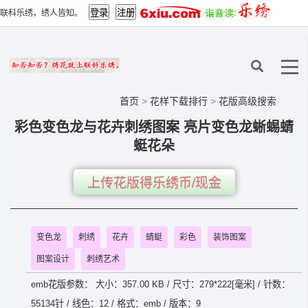
联科乐绣，绣人皆知。
首页
>
花样下载排行
>
花版高级搜索
彩色变色龙与花卉刺绣图案 亮片变色龙蜥蜴蜻
蜓花朵
上传花版得乐绣币/现金
变色龙
刺绣
花卉
蜻蜓
彩色
装饰图案
图案设计
刺绣艺术
emb花版参数： 大小：357.00 KB / 尺寸：279*222[毫米] / 针数：
55134针 / 线色：12 / 格式：emb / 版本：9