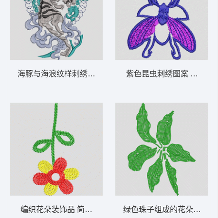
海豚与海浪纹样刺绣 豹子
紫色昆虫刺绣图案 苍蝇蜜
编织花朵装饰品 简单的花
绿色珠子组成的花朵图案 