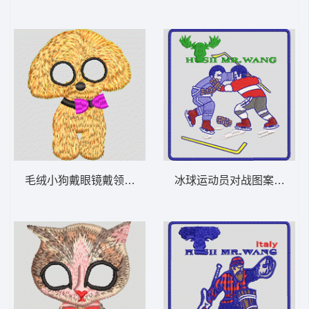
毛绒小狗戴眼镜戴领结 小狗
冰球运动员对战图案 徽章