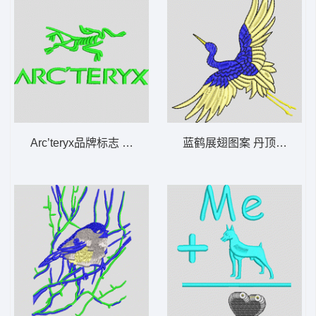
Arc’teryx品牌标志 变色龙
蓝鹤展翅图案 丹顶鹤仙鹤