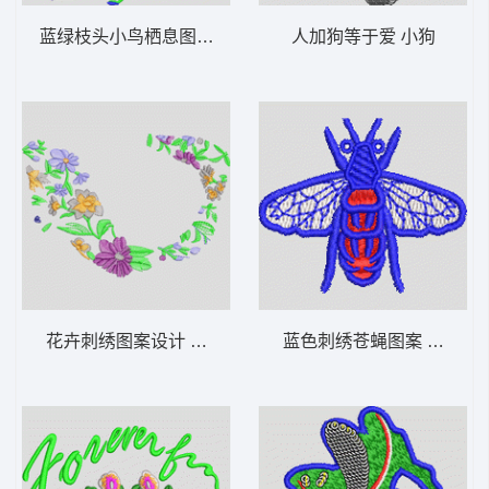
蓝绿枝头小鸟栖息图 鸟语花香
人加狗等于爱 小狗
花卉刺绣图案设计 简单花
蓝色刺绣苍蝇图案 苍蝇蜜