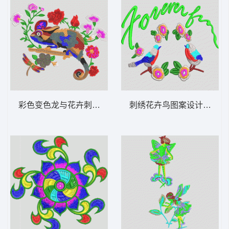
彩色变色龙与花卉刺绣图案 亮片变色龙蜥蜴
刺绣花卉鸟图案设计 鸟语