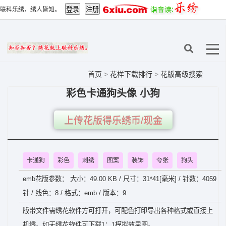
联科乐绣，绣人皆知。
首页
>
花样下载排行
>
花版高级搜索
彩色卡通狗头像 小狗
上传花版得乐绣币/现金
卡通狗
彩色
刺绣
图案
装饰
夸张
狗头
emb花版参数： 大小：49.00 KB / 尺寸：31*41[毫米] / 针数：4059
针 / 线色：8 / 格式：emb / 版本：9
版带文件需绣花软件方可打开，可配色打印导出各种格式或直接上
机绣。如无绣花软件可下载1：1模拟效果图。