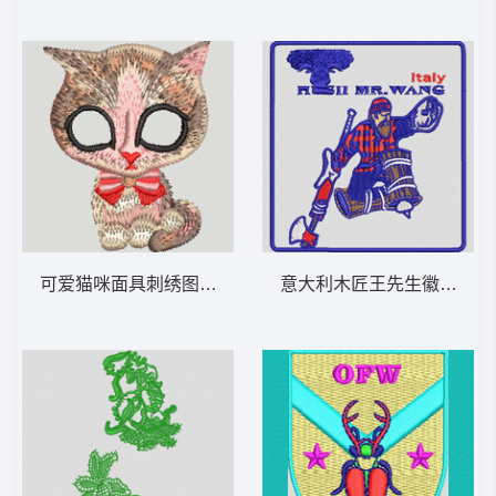
可爱猫咪面具刺绣图案 小猫
意大利木匠王先生徽章 徽