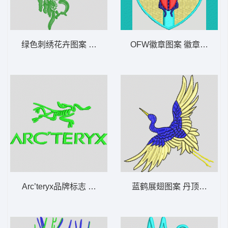
绿色刺绣花卉图案 水溶
OFW徽章图案 徽章标志梅
Arc’teryx品牌标志 变色龙
蓝鹤展翅图案 丹顶鹤仙鹤