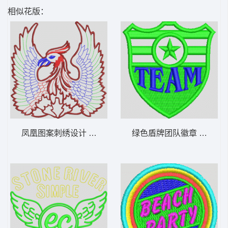
相似花版：
凤凰图案刺绣设计 鸟 章仔标志布贴徽章男
绿色盾牌团队徽章 章仔标