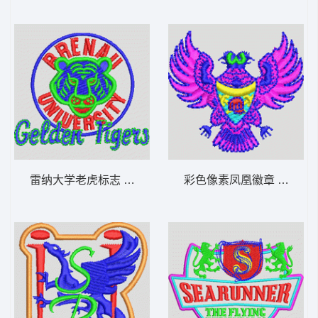
雷纳大学老虎标志 虎头 章仔标志布贴徽章
彩色像素凤