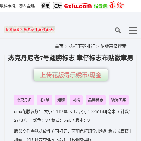
联科乐绣，绣人皆知。
首页
>
花样下载排行
>
花版高级搜索
杰克丹尼老7号翅膀标志 章仔标志布贴徽章男
上传花版得乐绣币/现金
杰克丹尼
老7号
翅膀
刺绣
品牌标志
装饰图案
emb花版参数： 大小：119.00 KB / 尺寸：225*183[毫米] / 针数：
27437针 / 线色：3 / 格式：emb / 版本：9
版带文件需绣花软件方可打开，可配色打印导出各种格式或直接上
机绣。如无绣花软件可下载1：1模拟效果图。