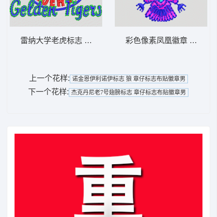
雷纳大学老虎标志 虎头 章仔标志布贴徽章
彩色像素凤
上一个花样:
诺金恩伊利诺伊标志 狼 章仔标志布贴徽章男
下一个花样:
杰克丹尼老7号翅膀标志 章仔标志布贴徽章男