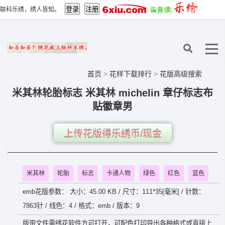
联科乐绣，绣人皆知。
首页
>
花样下载排行
>
花版高级搜索
米其林轮胎标志 米其林 michelin 章仔标志布
贴徽章男
上传花版得乐绣币/现金
米其林
轮胎
标志
卡通人物
绿色
红色
蓝色
emb花版参数： 大小：45.00 KB / 尺寸：111*35[毫米] / 针数：
7863针 / 线色：4 / 格式：emb / 版本：9
版带文件需绣花软件方可打开，可配色打印导出各种格式或直接上