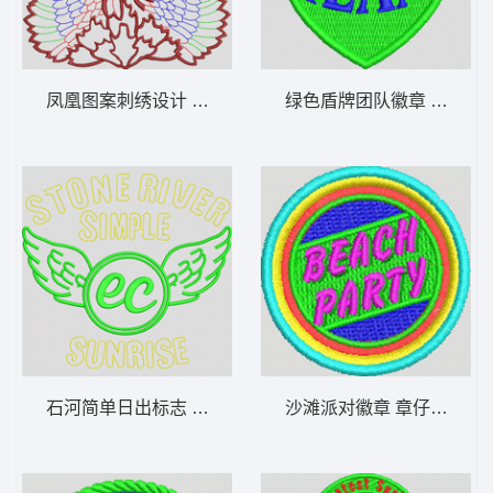
凤凰图案刺绣设计 鸟 章仔标志布贴徽章男
绿色盾牌团队徽章 章仔标
石河简单日出标志 章仔标志布贴徽章男
沙滩派对徽章 章仔标志布