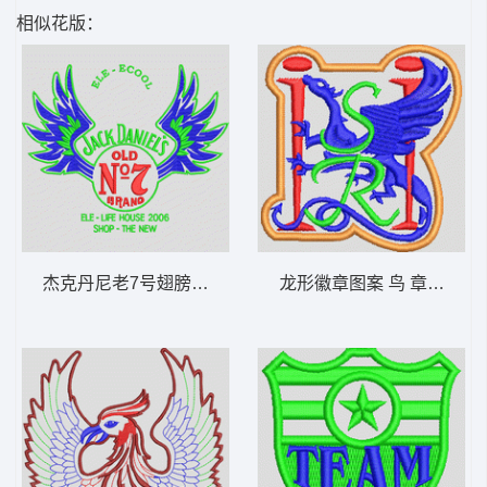
相似花版：
杰克丹尼老7号翅膀标志 章仔标志布贴徽章男
龙形徽章图案 鸟