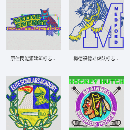
原住民能源建筑标志 章仔标志布贴徽章男
梅德福德