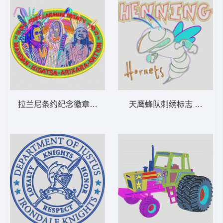
拉兰尼条约纪念徽章 章仔标志布贴徽章男
天鹰蜂