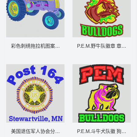
彩色刺绣拖拉机图案 汽车 章仔标志布贴徽
P.E.M.野牛队徽章 章仔标
美国退伍军人协会分会徽章 章仔标志布贴徽
P.E.M.斗