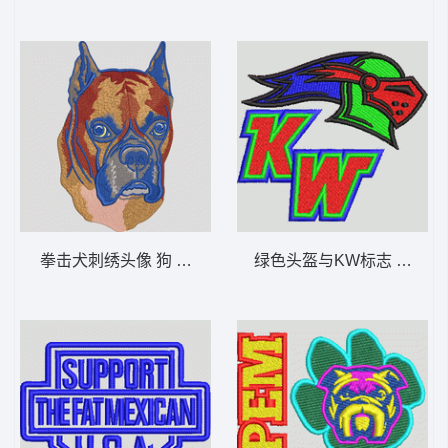
拳击犬刺绣头像 狗 章仔标志布贴徽章男
绿色头盔与KW标志 章仔