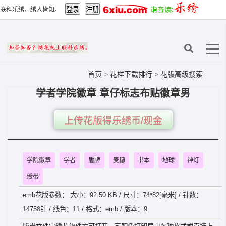
联科乐绣，绣人皆知。
首页
>
花样下载排行
>
花版高级搜索
学者学院徽章 章仔标志布贴徽章男
上传花版得乐绣币/现金
学院徽章
学者
盾牌
麦穗
书本
地球
神灯
绶带
emb花版参数： 大小：92.50 KB / 尺寸：74*82[毫米] / 针数：
14758针 / 线色：11 / 格式：emb / 版本：9