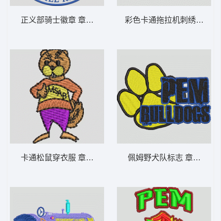
正义部骑士徽章 章仔标志布贴徽章男
卡通松鼠穿衣服 章仔标志布贴徽章男
佩姆野犬队标志 章仔标志