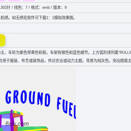
302针 / 线色：7 / 格式：emb / 版本：9
机绣。如无绣花软件可下载1：1模拟效果图。
，车轮为紫色带黄色轮毂，车架有橙色和蓝色细节。上方弧形排列着“ROLLI
化，适合用于服装、布艺或装饰品，传达农业或动力主题。背景为纯灰色，突出图案