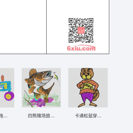
章仔标志布贴徽章男
彩色刺绣拖拉机图案 汽车 章仔标志布贴徽
卡通松鼠穿衣服 章仔标志布
四熊赌场旅馆 walleye 赛事 鱼 章仔标志布