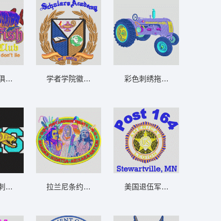
贴徽章男
学者学院徽章 章仔标志布贴徽章男
大鱼晚餐俱乐部标志 鱼 章仔标志布贴徽章
彩色刺绣
男
老虎图案刺绣校徽 豹 章仔标志布贴徽章男
拉兰尼条约纪念徽章 章仔标志布贴徽章男
美国退伍军人协会分会徽章 