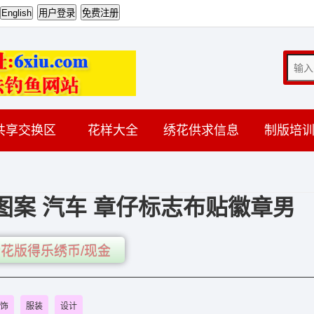
共享交换区
花样大全
绣花供求信息
制版培
图案 汽车 章仔标志布贴徽章男
花版得乐绣币/现金
饰
服装
设计