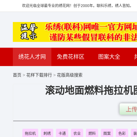
欢迎光临全球最专业的绣花网！创于2000年。联科乐绣，绣人皆知。
绣花人才网
免费花样区
图案大全
首页
>
花样下载排行
>
花版高级搜索
滚动地面燃料拖拉机
上传
拖拉机
刺绣
卡通
农业
燃料
图案
色彩
装