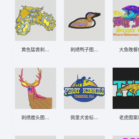
黄色猛兽刺绣图案 虎 章仔标志布贴徽章男
刺绣鸭子图案 鸭 章仔标志布
刺绣鹿头图案 鹿 章仔标志布贴徽章男
佩里犬舍标志 章仔标志布贴徽章