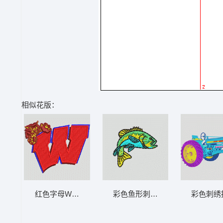
相似花版：
红色字母W配龙形装饰 虎 章仔标志布贴徽章
彩色鱼形刺绣图案 鱼 