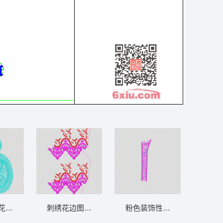
花纹图案 水溶满幅
刺绣花边图案设计 水溶满幅
粉色装饰性图案设计图 水溶