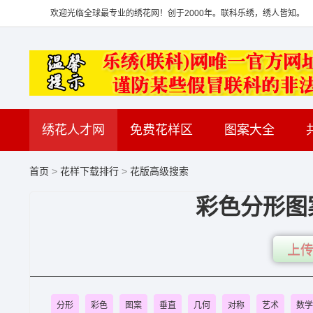
欢迎光临全球最专业的绣花网！创于2000年。联科乐绣，绣人皆知。
绣花人才网
免费花样区
图案大全
首页
>
花样下载排行
>
花版高级搜索
彩色分形图
上传
分形
彩色
图案
垂直
几何
对称
艺术
数学