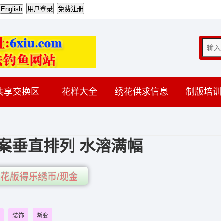
共享交换区
花样大全
绣花供求信息
制版培
案垂直排列 水溶满幅
花版得乐绣币/现金
装饰
渐变