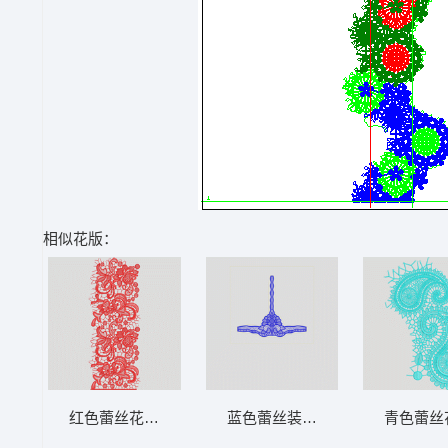
相似花版：
红色蕾丝花边图案设计 水溶满幅
蓝色蕾丝装饰图案 水溶馬夹
青色蕾丝