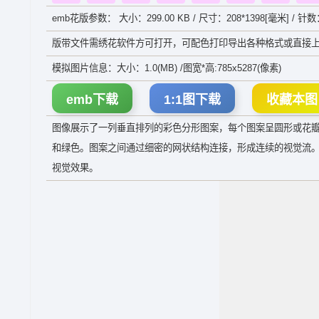
emb花版参数： 大小：299.00 KB / 尺寸：208*1398[毫米] / 针数
版带文件需绣花软件方可打开，可配色打印导出各种格式或直接上
模拟图片信息：大小：1.0(MB) /图宽*高:785x5287(像素)
emb下载
1:1图下载
收藏本图
图像展示了一列垂直排列的彩色分形图案，每个图案呈圆形或花
和绿色。图案之间通过细密的网状结构连接，形成连续的视觉流
视觉效果。