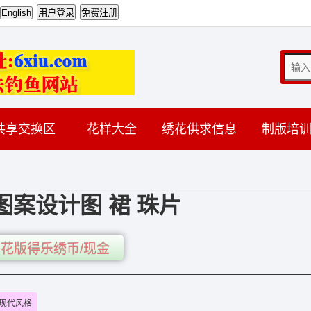
共享交换区
花样大全
绣花供求信息
制版培
图案设计图 裙 珠片
花版得乐绣币/现金
现代风格