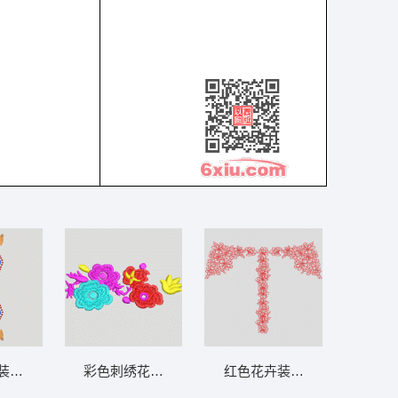
装饰图案 雕孔 幅杂 条码
彩色刺绣花朵图案 简单花
红色花卉装饰字母T 花条 裙