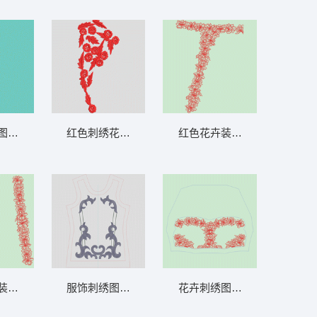
克
图案尺规 条码
红色刺绣花卉图案 简单花
红色花卉装饰字母T 花条
装饰图案 花条
服饰刺绣图案设计图 曲线 珠片
花卉刺绣图案设计图 花条