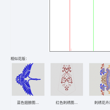
相似花版：
蓝色翅膀图案设计 鹤
红色刺绣图案设计图 抽象 马赛克
刺绣花卉