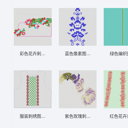
彩色花卉刺绣装饰边框 靓花
蓝色像素图案装饰设计 抽象 马赛
绿色编织
服装刺绣图案设计图 条码
紫色玫瑰刺绣图案 靓花
红色花卉