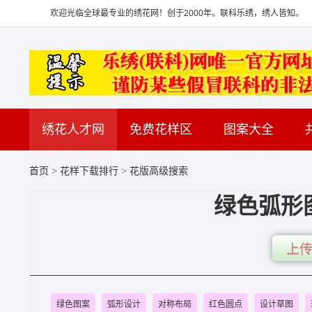
欢迎光临全球最专业的绣花网！创于2000年。联科乐绣，绣人皆知。
绣花人才网
免费花样区
图案大全
首页
>
花样下载排行
>
花版高级搜索
绿色弧形
上传
绿色图案
弧形设计
对称布局
红色圆点
设计草图