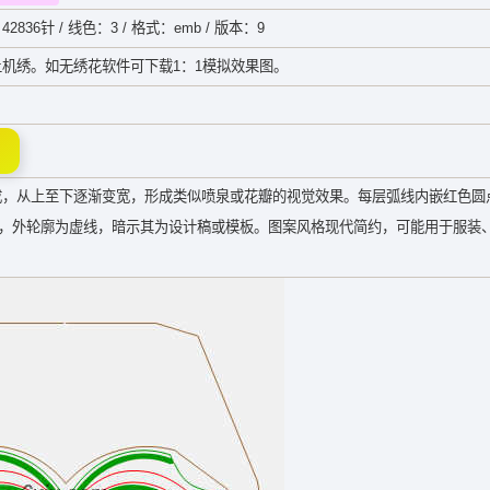
42836针 / 线色：3 / 格式：emb / 版本：9
机绣。如无绣花软件可下载1：1模拟效果图。
成，从上至下逐渐变宽，形成类似喷泉或花瓣的视觉效果。每层弧线内嵌红色圆
色，外轮廓为虚线，暗示其为设计稿或模板。图案风格现代简约，可能用于服装