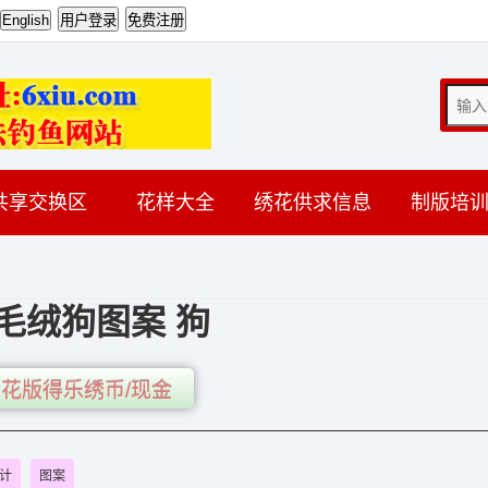
共享交换区
花样大全
绣花供求信息
制版培
毛绒狗图案 狗
花版得乐绣币/现金
计
图案