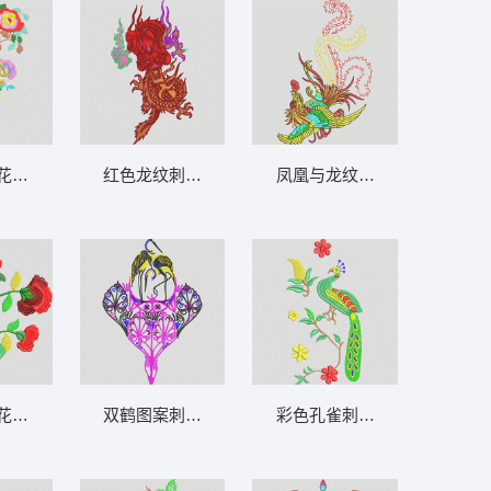
花卉图案 靓花
红色龙纹刺绣图案 龙
凤凰与龙纹样刺绣 凤凰
花卉图案 靓花
双鹤图案刺绣设计 鹤
彩色孔雀刺绣图案 孔雀