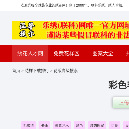
欢迎光临全球最专业的绣花网！创于2000年。联科乐绣，绣人皆知。
绣花人才网
免费花样区
图案大全
首页
>
花样下载排行
>
花版高级搜索
彩色
上传
毛绒狗
卡通
像素艺术
彩色
装饰图案
可爱
设