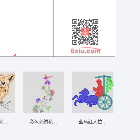
刺绣图案 豹
彩色刺绣花鸟图案 鸟
蓝马红人拉车图 中国古代马