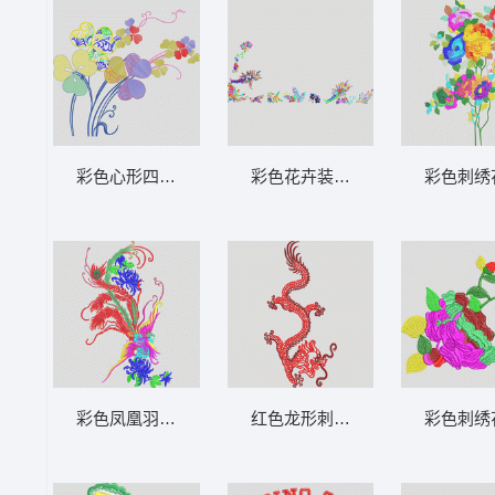
彩色心形四叶草图案 靓花
彩色花卉装饰图案 条裙
彩色刺绣
彩色凤凰羽毛纹样 凤凰
红色龙形刺绣图案 龙
彩色刺绣