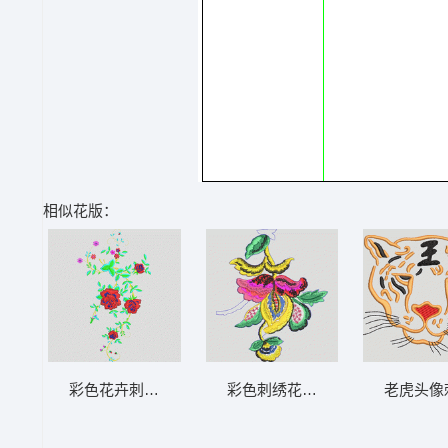
相似花版：
彩色花卉刺绣图案 靓花
彩色刺绣花卉图案 靓花
老虎头像