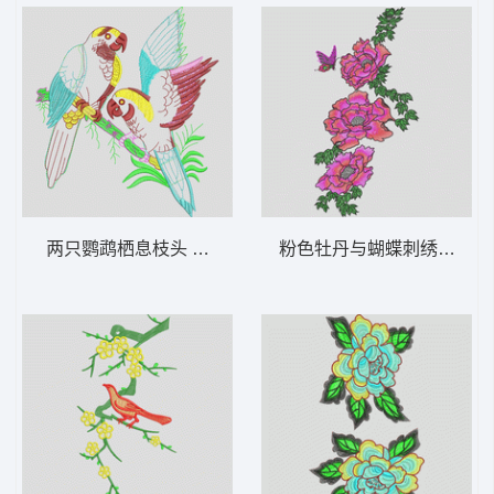
两只鹦鹉栖息枝头 鹰 鸟
粉色牡丹与蝴蝶刺绣图案 