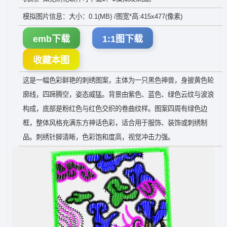
模拟图片信息：大小：0.1(MB) /图宽*高:415x477(像素)
emb下载
1:1图下载
收藏本图
这是一幅色彩鲜艳的刺绣图案，主体为一只黑色神兽，身披黄色轮
廓线，四蹄腾空，姿态威猛。背景由紫色、蓝色、绿色云纹与波浪
构成，底部是粉红色与红色交织的卷曲纹样。图案四周有绿色边
框，整体风格充满东方神话色彩，适合用于服饰、装饰或刺绣制
品。刺绣针脚清晰，色彩饱和度高，视觉冲击力强。