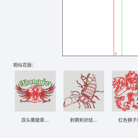
相似花版：
双头鹰徽章刺绣设计 鹰标
刺猬刺状结构示意图 蝎子
红色狮子