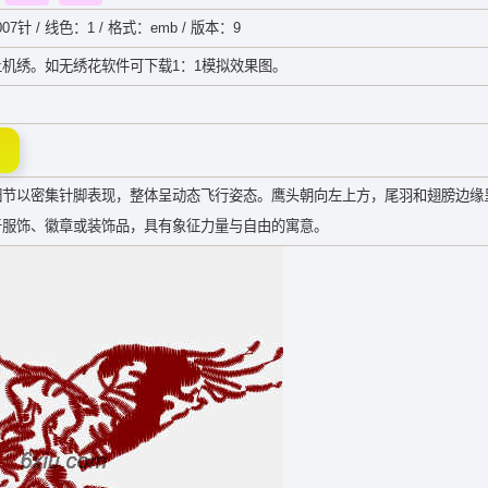
07针 / 线色：1 / 格式：emb / 版本：9
机绣。如无绣花软件可下载1：1模拟效果图。
细节以密集针脚表现，整体呈动态飞行姿态。鹰头朝向左上方，尾羽和翅膀边缘
于服饰、徽章或装饰品，具有象征力量与自由的寓意。