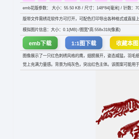
emb花版参数： 大小：55.50 KB / 尺寸：148*84[毫米] / 针数：70
版带文件需绣花软件方可打开，可配色打印导出各种格式或直接上
模拟图片信息：大小：0.1(MB) /图宽*高:558x318(像素)
emb下载
1:1图下载
收藏本图
图像展示了一只红色刺绣风格的鹰，翅膀展开，姿态威猛，羽毛
觉上充满力量感。背景为纯灰色，突出红色主体。该图案可能用