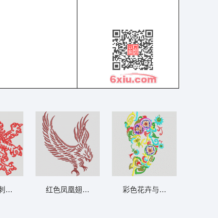
刺绣图案 狮标
红色凤凰翅膀图案 鹰
彩色花卉与漩涡图案刺绣设计