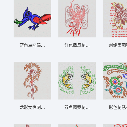
蓝色鸟叼绿色虫子 鸟
红色凤凰刺绣图案 鹰
刺绣鹰图
龙形女性刺绣图案 龙
双鱼图案刺绣设计 鲤鱼
彩色刺绣