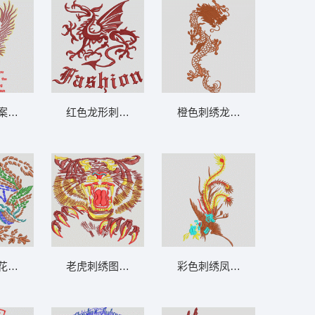
案设计图 鹰
红色龙形刺绣图案 凤凰
橙色刺绣龙图案 龙
花卉与鸟图案 凤凰
老虎刺绣图案 虎头
彩色刺绣凤凰图案 凤凰