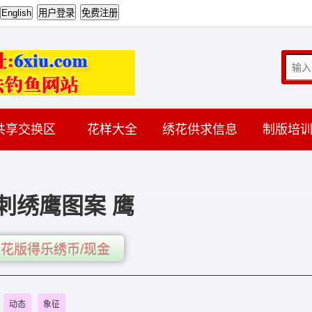
共享交换区
花样大全
绣花供求信息
制版培
刺绣鹰图案 鹰
花版得乐绣币/现金
动态
象征