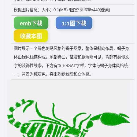
模拟图片信息：大小：0.1(MB) /图宽*高:638x440(像素)
emb下载
1:1图下载
收藏本图
图片展示一个绿色刺绣风格的蝎子图案，整体呈斜向布局，蝎子身
体由绿色线迹构成，尾部卷曲，螯肢和腿清晰可见，背部有类似文
字的装饰性线条，下方有“S-ERSAI”字样，字体与蝎子身体风格统
一，背景为纯灰色，突出刺绣纹理和立体感。