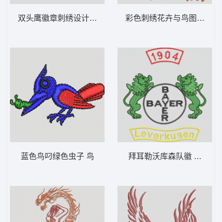
双头鹰徽章刺绣设计 鹰标
彩色刺绣花卉与鸟图案 凤
蓝色鸟叼绿色虫子 鸟
拜耳勒沃库森队徽 狮标