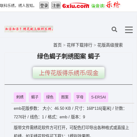
联科乐绣，绣人皆知。
首页
>
花样下载排行
>
花版高级搜索
绿色蝎子刺绣图案 蝎子
上传花版得乐绣币/现金
刺绣
蝎子
绿色
图案
字母
S-ERSAI
emb花版参数： 大小：46.50 KB / 尺寸：168*116[毫米] / 针数：
7276针 / 线色：1 / 格式：emb / 版本：9
版带文件需绣花软件方可打开，可配色打印导出各种格式或直接上
机绣。如无绣花软件可下载1：1模拟效果图。