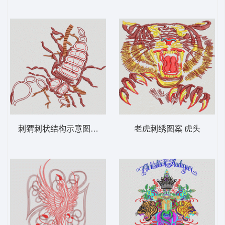
刺猬刺状结构示意图 蝎子
老虎刺绣图案 虎头