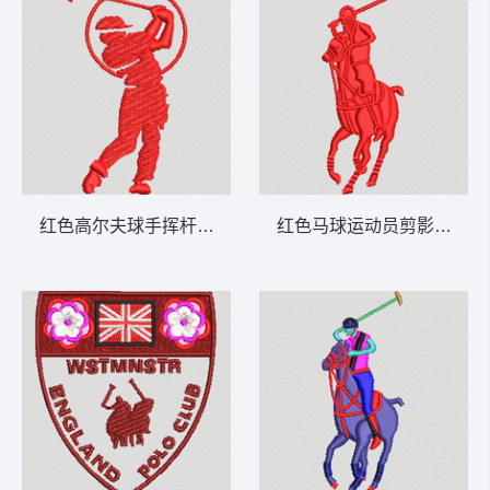
红色高尔夫球手挥杆剪影 保罗 骑马 polo 男
红色马球运动员剪影 保罗 骑马