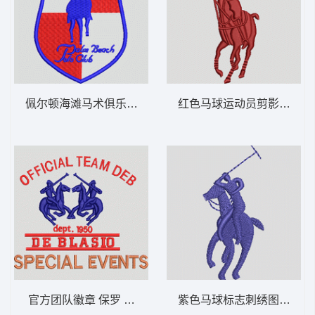
佩尔顿海滩马术俱乐部徽章 保罗 骑马 polo
红色马球运动员剪影 保罗 骑马
官方团队徽章 保罗 骑马 polo 男
紫色马球标志刺绣图案 保罗 骑