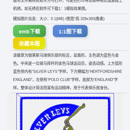
版带文件需绣花软件方可打开，可配色打印导出各种格式或直接上
机绣。如无绣花软件可下载1：1模拟效果图。
模拟图片信息：大小：0.1(MB) /图宽*高:329x393(像素)
emb下载
1:1图下载
收藏本图
该徽章为银莱斯马球俱乐部的标志，呈盾形，主色调为蓝色与金
色。中央是一位骑马挥杆的金色马球运动员，姿态动感。上方弧形
蓝色带内有“SILVER LEYS”字样，下方横幅为“HERTFORDSHIRE
ENGLAND”，左侧有“POLO CLUB”字样，底部为“ENGLAND”字
样。整体设计简洁而富有运动精神，用于代表俱乐部身份。