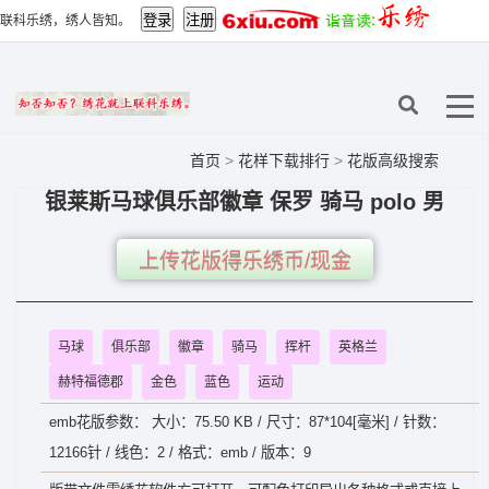
联科乐绣，绣人皆知。
首页
>
花样下载排行
>
花版高级搜索
银莱斯马球俱乐部徽章 保罗 骑马 polo 男
上传花版得乐绣币/现金
马球
俱乐部
徽章
骑马
挥杆
英格兰
赫特福德郡
金色
蓝色
运动
emb花版参数： 大小：75.50 KB / 尺寸：87*104[毫米] / 针数：
12166针 / 线色：2 / 格式：emb / 版本：9