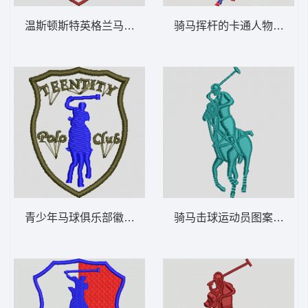
温斯顿斯特英格兰马球俱乐部徽章 保罗 骑马
骑马挥杆的卡通人物 保罗 骑马
青少年马球俱乐部徽章 保罗 骑马 polo 男
骑马击球运动员图案 保罗 骑马