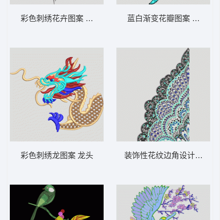
彩色刺绣花卉图案 靓花
蓝白渐变花瓣图案 靓花 汉
彩色刺绣龙图案 龙头
装饰性花纹边角设计 抽象 