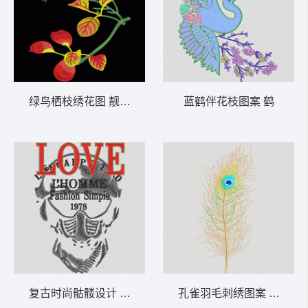
绿鸟栖枝绣花图 靓花 鸟
蓝鹤伴花枝图案 鹤
复古时尚骷髅设计 骷髅
孔雀羽毛刺绣图案 羽毛