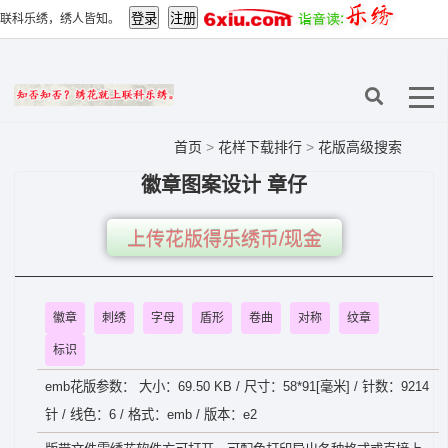
联科乐绣，绣人皆知。
首页
>
花样下载排行
>
花版高级搜索
徽章图案设计 章仔
上传花版得乐绣币/现金
徽章
刺绣
字母
盾形
卷曲
对称
纹章
标识
emb花版参数： 大小：69.50 KB / 尺寸：58*91[毫米] / 针数：9214
针 / 线色：6 / 格式：emb / 版本：e2