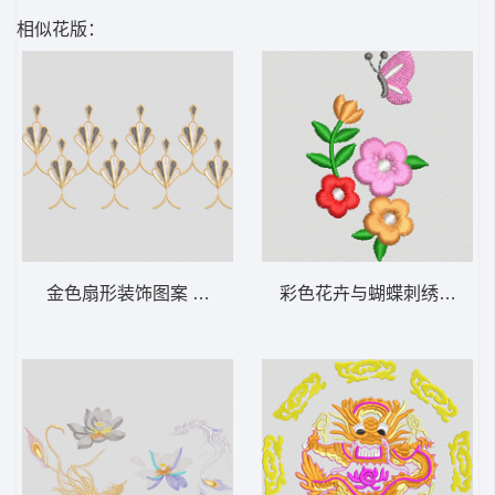
相似花版：
金色扇形装饰图案 靓花
彩色花卉与蝴蝶刺绣图案 