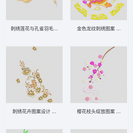
刺绣莲花与孔雀羽毛图案 靓花 汉服
金色龙纹刺绣图案 龙王
刺绣花卉图案设计 靓花 汉服
樱花枝头绽放图案 汉服