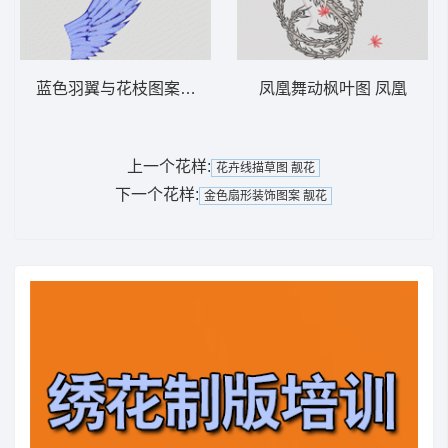
蓝色羽翼与花枝图案 羽毛
凤凰舞动枫叶图 凤凰
上一个花样:
花卉线描草图 靓花
下一个花样:
金色扇形装饰图案 靓花