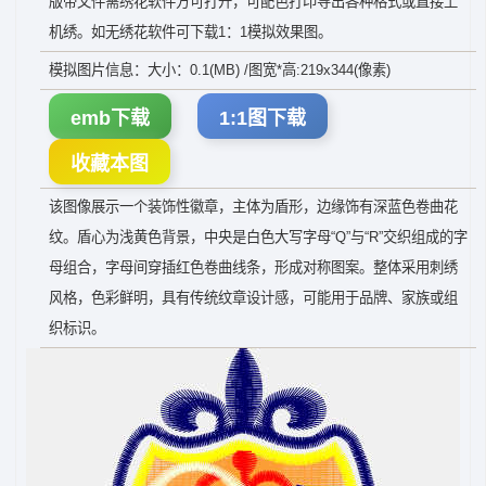
版带文件需绣花软件方可打开，可配色打印导出各种格式或直接上
机绣。如无绣花软件可下载1：1模拟效果图。
模拟图片信息：大小：0.1(MB) /图宽*高:219x344(像素)
emb下载
1:1图下载
收藏本图
该图像展示一个装饰性徽章，主体为盾形，边缘饰有深蓝色卷曲花
纹。盾心为浅黄色背景，中央是白色大写字母“Q”与“R”交织组成的字
母组合，字母间穿插红色卷曲线条，形成对称图案。整体采用刺绣
风格，色彩鲜明，具有传统纹章设计感，可能用于品牌、家族或组
织标识。