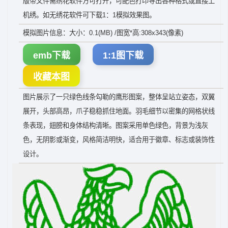
版带文件需绣花软件方可打开，可配色打印导出各种格式或直接上
机绣。如无绣花软件可下载1：1模拟效果图。
模拟图片信息：大小：0.1(MB) /图宽*高:308x343(像素)
emb下载
1:1图下载
收藏本图
图片展示了一只绿色线条勾勒的鹰形图案，整体呈站立姿态，双翼
展开，头部高昂，爪子稳稳抓住地面。羽毛细节以密集的网格状线
条表现，翅膀和身体结构清晰。图案采用单色绿色，背景为浅灰
色，无阴影或渐变，风格简洁明快，适合用于徽章、标志或装饰性
设计。