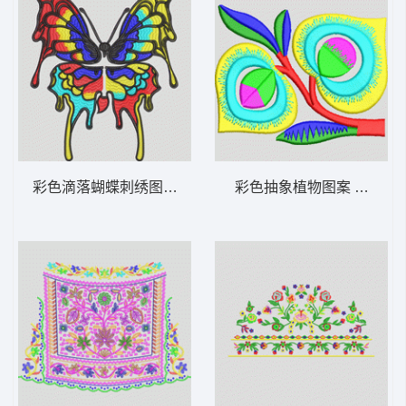
彩色滴落蝴蝶刺绣图案 蝴蝶
彩色抽象植物图案 简单花