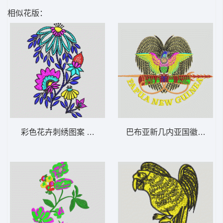
相似花版：
彩色花卉刺绣图案 靓花
巴布亚新几内亚国徽图案 