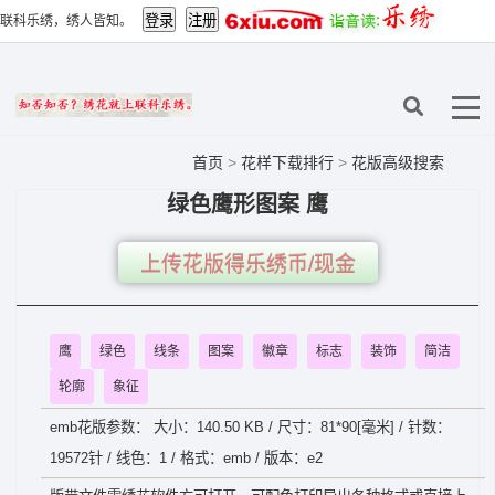
联科乐绣，绣人皆知。
首页
>
花样下载排行
>
花版高级搜索
绿色鹰形图案 鹰
上传花版得乐绣币/现金
鹰
绿色
线条
图案
徽章
标志
装饰
简洁
轮廓
象征
emb花版参数： 大小：140.50 KB / 尺寸：81*90[毫米] / 针数：
19572针 / 线色：1 / 格式：emb / 版本：e2