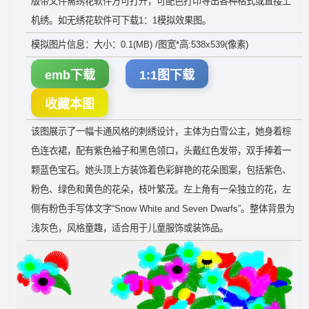
版带文件需绣花软件方可打开，可配色打印导出各种格式或直接上
机绣。如无绣花软件可下载1：1模拟效果图。
模拟图片信息：大小：0.1(MB) /图宽*高:538x539(像素)
emb下载
1:1图下载
收藏本图
该图展示了一幅卡通风格的刺绣设计，主体为白雪公主，她身着棕
色连衣裙，配有紫色袖子和黑色领口，头戴红色发带，双手捧着一
颗蓝色宝石。她头顶上方装饰着色彩鲜艳的花朵图案，包括紫色、
粉色、绿色和黄色的花朵，枝叶繁茂。左上角有一朵独立的花，左
侧有粉色手写体文字“Snow White and Seven Dwarfs”。整体背景为
浅灰色，风格童趣，适合用于儿童服饰或装饰品。