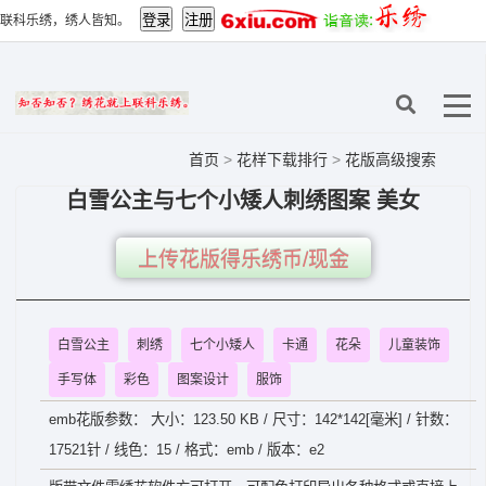
联科乐绣，绣人皆知。
首页
>
花样下载排行
>
花版高级搜索
白雪公主与七个小矮人刺绣图案 美女
上传花版得乐绣币/现金
白雪公主
刺绣
七个小矮人
卡通
花朵
儿童装饰
手写体
彩色
图案设计
服饰
emb花版参数： 大小：123.50 KB / 尺寸：142*142[毫米] / 针数：
17521针 / 线色：15 / 格式：emb / 版本：e2