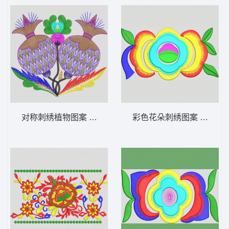
对称刺绣植物图案 水果
彩色花朵刺绣图案 简单花