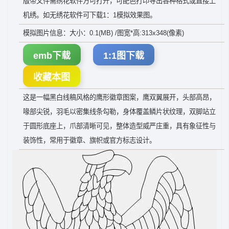
版带文件需绣花软件方可打开，可配色打印导出各种格式或直接上
机绣。如无绣花软件可下载1：1模拟效果图。
模拟图片信息：大小：0.1(MB) /图宽*高:313x348(像素)
emb下载
1:1图下载
收藏本图
这是一幅黑白线稿风格的鹰形徽章图案，鹰双翼展开，头部高昂，
喙部尖锐，羽毛以密集线条勾勒，身体覆盖鳞片状纹理，双脚站立
于圆形底座上，爪部清晰可见，整体造型威严庄重，具有象征性与
装饰性，常用于徽章、旗帜或官方标志设计。