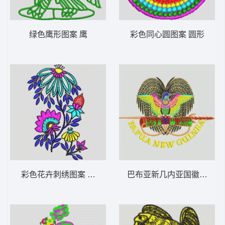
绿色鹰形图案 鹰
彩色同心圆图案 圆形
彩色花卉刺绣图案 靓花
巴布亚新几内亚国徽图案 