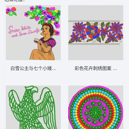
白雪公主与七个小矮人刺绣图案 美女
彩色花卉刺绣图案 抽象