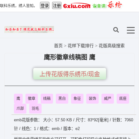
联科乐绣，绣人皆知。
首页
>
花样下载排行
>
花版高级搜索
鹰形徽章线稿图 鹰
上传花版得乐绣币/现金
鹰
徽章
线稿
黑白
象征
装饰
威严
底座
爪部
羽毛
emb花版参数： 大小：57.50 KB / 尺寸：83*92[毫米] / 针数：7060
针 / 线色：1 / 格式：emb / 版本：e2