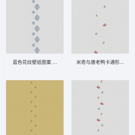
蓝色花纹壁纸图案 软装 装饰 窗帘
米奇与唐老鸭卡通形象集合 