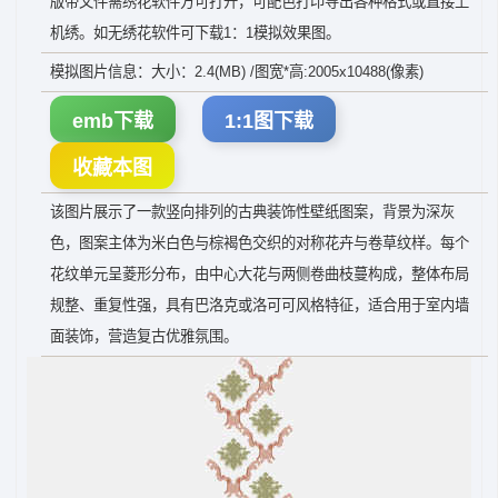
版带文件需绣花软件方可打开，可配色打印导出各种格式或直接上
机绣。如无绣花软件可下载1：1模拟效果图。
模拟图片信息：大小：2.4(MB) /图宽*高:2005x10488(像素)
emb下载
1:1图下载
收藏本图
该图片展示了一款竖向排列的古典装饰性壁纸图案，背景为深灰
色，图案主体为米白色与棕褐色交织的对称花卉与卷草纹样。每个
花纹单元呈菱形分布，由中心大花与两侧卷曲枝蔓构成，整体布局
规整、重复性强，具有巴洛克或洛可可风格特征，适合用于室内墙
面装饰，营造复古优雅氛围。