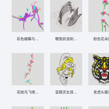
彩色蝴蝶与枝叶刺绣图案 汉服
鲤鱼跃浪刺绣图案 鲤鱼
粉色花朵
花枝鸟飞绣图案 鸟汉服
蓝精灵女孩手持花朵 蓝精灵
老虎头徽