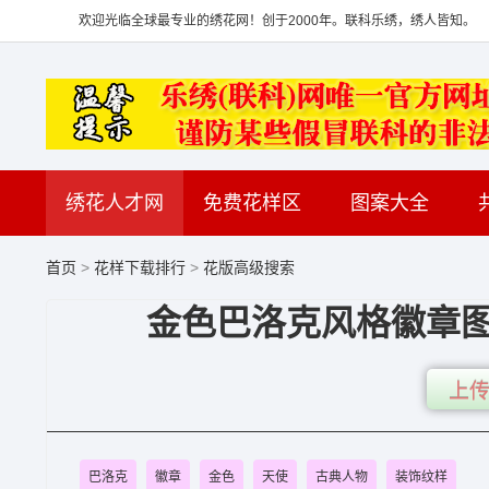
欢迎光临全球最专业的绣花网！创于2000年。联科乐绣，绣人皆知。
绣花人才网
免费花样区
图案大全
首页
>
花样下载排行
>
花版高级搜索
金色巴洛克风格徽章图案
上传
巴洛克
徽章
金色
天使
古典人物
装饰纹样