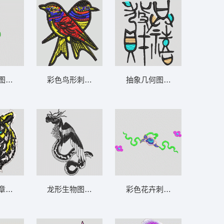
图案设计 靓花 旗袍
彩色鸟形刺绣图案 鸟
抽象几何图案刺绣设计 恭喜
章图案 虎头
龙形生物图案 蛇翅膀
彩色花卉刺绣图案 汉服