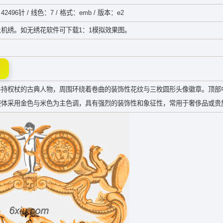
42496针 / 线色：7 / 格式：emb / 版本：e2
机绣。如无绣花软件可下载1：1模拟效果图。
手持权杖的古典人物，周围环绕着卷曲的装饰性花纹与三枚圆形头像徽章。顶部
整体采用金色与米色为主色调，具有强烈的装饰性和象征性，常用于奢侈品或贵