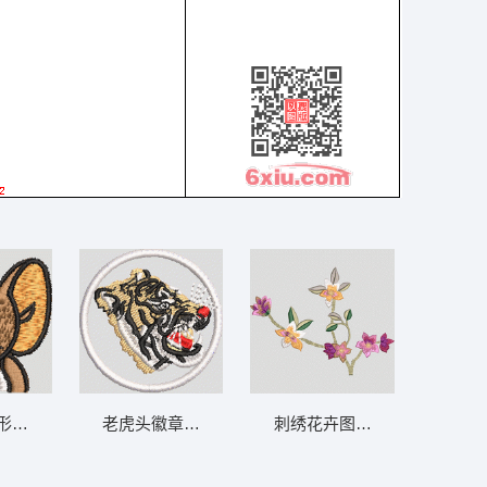
形象刺绣 老鼠
老虎头徽章图案 虎
刺绣花卉图案 汉服