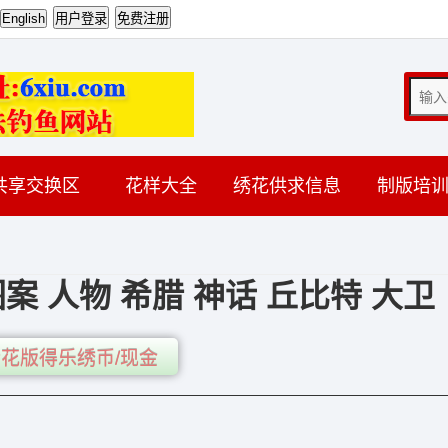
共享交换区
花样大全
绣花供求信息
制版培
 人物 希腊 神话 丘比特 大卫
花版得乐绣币/现金