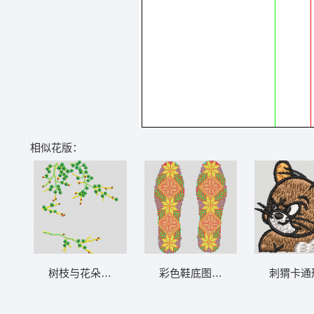
相似花版：
树枝与花朵的三维模型 树花
彩色鞋底图案设计图 鞋垫
刺猬卡通