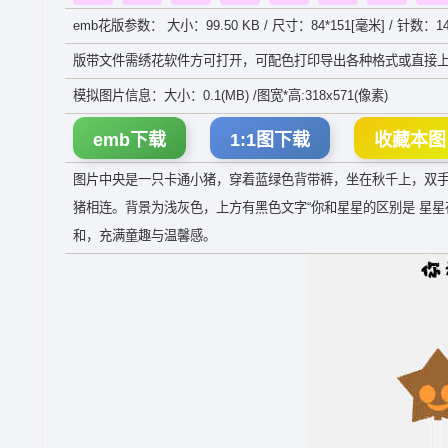
emb花版参数： 大小：99.50 KB / 尺寸：84*151[毫米] / 针数：14
版带文件需绣花软件方可打开，可配色打印导出各种格式或直接上
模拟图片信息：大小：0.1(MB) /图宽*高:318x571(像素)
emb下载
1:1图下载
收藏本图
图片中央是一只卡通小猪，穿着蓝绿色背带裤，坐在秋千上，双
猪相连。背景为浅灰色，上方有黑色文字“你和星星的区别是 星星
和，充满童趣与温馨感。