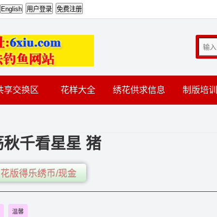
共享交换区
花样大全
绣花供求信息
制版培
荡秋千看星星 猪
花版得乐绣币/现金
温馨