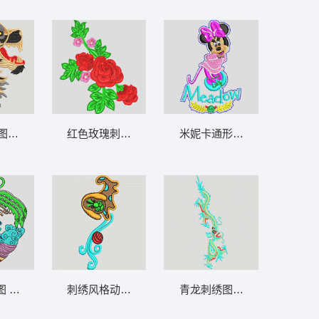
图案 狼头
红色玫瑰刺绣花枝图案 靓花
米妮卡通形象刺绣徽章 米奇
图 凤凰
刺绣风格动物与球体装饰 狗
青龙刺绣图案 龙