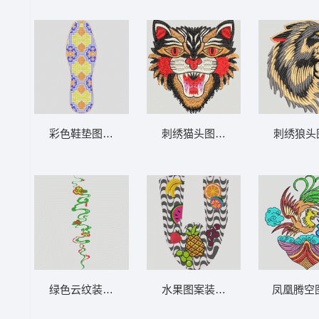
彩色鞋垫图案设计 鞋垫
刺绣猫头图案 猫头
刺绣狼头
绿色云纹装饰图案 汉服
水果图案装饰布艺设计 鞋水果
凤凰腾空