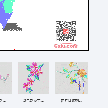
刺绣图案 汉服
彩色刺绣花卉图案 靓花
花卉蝴蝶刺绣图案 汉服