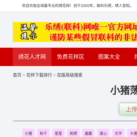
欢迎光临全球最专业的绣花网！创于2000年。联科乐绣，绣人皆知。
绣花人才网
免费花样区
图案大全
首页
>
花样下载排行
>
花版高级搜索
小猪
上传
小猪
秋千
星星
刺绣
童趣
爱心
文字
卡通