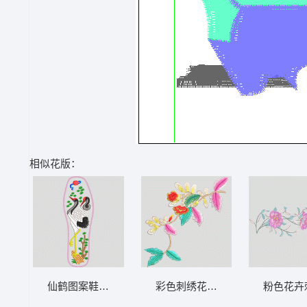
相似花版：
仙鹤图案鞋垫设计 鹤 鞋垫
彩色刺绣花卉图案 汉服
粉色花卉