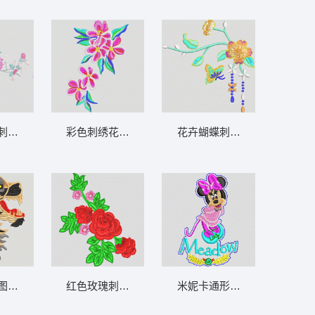
刺绣图案 汉服
彩色刺绣花卉图案 靓花
花卉蝴蝶刺绣图案 汉服
图案 狼头
红色玫瑰刺绣花枝图案 靓花
米妮卡通形象刺绣徽章 米奇