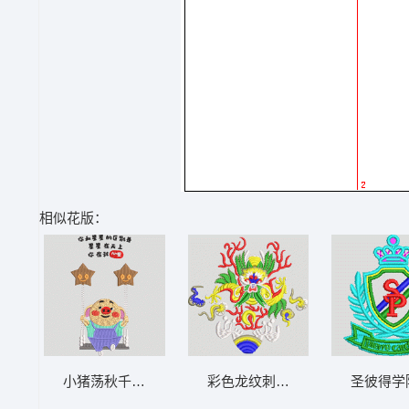
相似花版：
小猪荡秋千看星星 猪
彩色龙纹刺绣图案 龙
圣彼得学