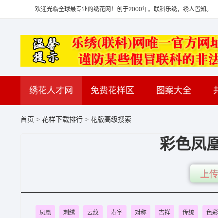
欢迎光临全球最专业的绣花网！创于2000年。联科乐绣，绣人皆知。
绣花人才网
免费花样区
图案大全
首页
>
花样下载排行
>
花版高级搜索
彩色凤
上传
凤凰
刺绣
云纹
寿字
对称
吉祥
传统
色彩