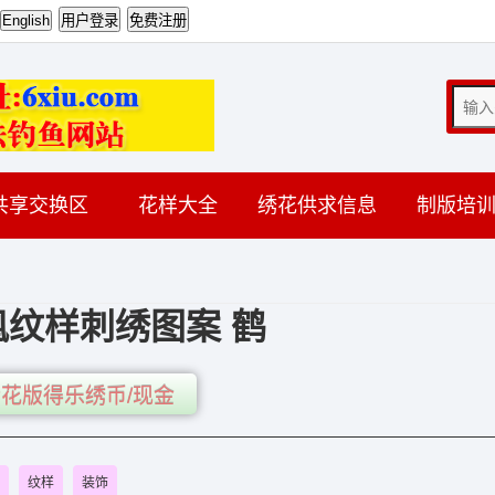
共享交换区
花样大全
绣花供求信息
制版培
凰纹样刺绣图案 鹤
花版得乐绣币/现金
纹样
装饰