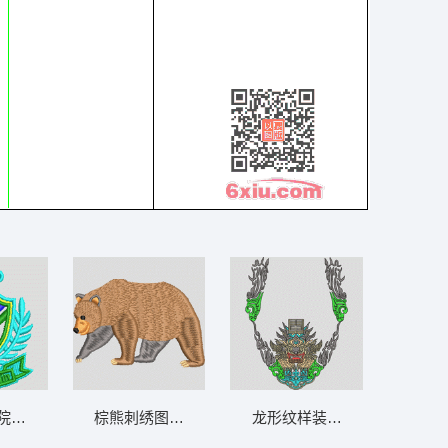
院徽章 男章标
棕熊刺绣图案 熊 北极熊
龙形纹样装饰图案 鞋 龙 怪兽