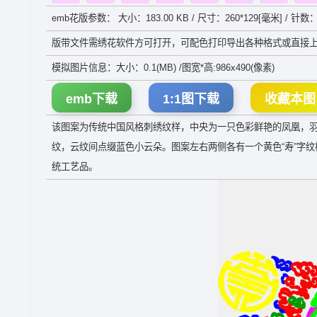
emb花版参数： 大小：183.00 KB / 尺寸：260*129[毫米] / 针数：
版带文件需绣花软件方可打开，可配色打印导出各种格式或直接上
模拟图片信息：大小：0.1(MB) /图宽*高:986x490(像素)
emb下载
1:1图下载
收藏本图
该图案为传统中国风格刺绣纹样，中央为一只色彩鲜艳的凤凰，
纹，云纹间点缀蓝色小云朵。图案左右两侧各有一个黄色“寿”字
统工艺品。