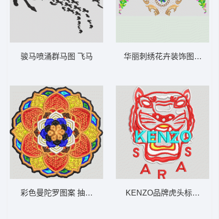
骏马喷涌群马图 飞马
华丽刺绣花卉装饰图案 欧
彩色曼陀罗图案 抽象 圆
KENZO品牌虎头标志 虎头