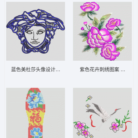
蓝色美杜莎头像设计 范思哲
紫色花卉刺绣图案 靓花 旗