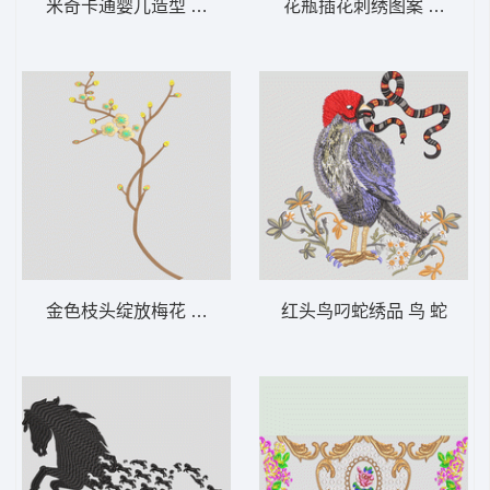
米奇卡通婴儿造型 米奇
花瓶插花刺绣图案 瓶 花瓶
金色枝头绽放梅花 汉服
红头鸟叼蛇绣品 鸟 蛇