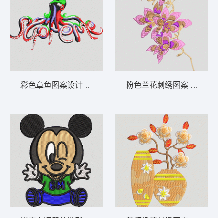
彩色章鱼图案设计 鱼 章鱼
粉色兰花刺绣图案 靓花