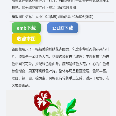
版带文件需绣花软件方可打开，可配色打印导出各种格式或直接上
机绣。如无绣花软件可下载1：1模拟效果图。
模拟图片信息：大小：0.1(MB) /图宽*高:403x803(像素)
emb下载
1:1图下载
收藏本图
该图像展示了一幅精美的刺绣花卉图案，包含多种形态的花朵与叶
片。顶部是一朵红色大花，花瓣边缘有白色纹理；中部有橙色与白
色相间的花朵，搭配绿色卷曲叶；底部是红色大花，中心为白色与
棕色渐变，周围环绕绿色叶片。整体布局呈垂直延展，色彩丰富，
以红、绿、白、棕为主，风格具有传统手工艺感，适用于服饰、布
艺或装饰品。