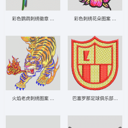
彩色鹦鹉刺绣徽章 鸟 鹦鹉
彩色刺绣花朵图案 靓花
火焰老虎刺绣图案 老虎
巴塞罗那足球俱乐部队徽 男