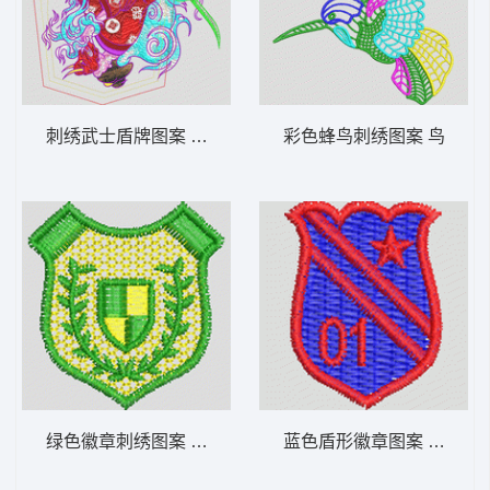
刺绣武士盾牌图案 口袋
彩色蜂鸟刺绣图案 鸟
绿色徽章刺绣图案 男装 章仔
蓝色盾形徽章图案 男装 章