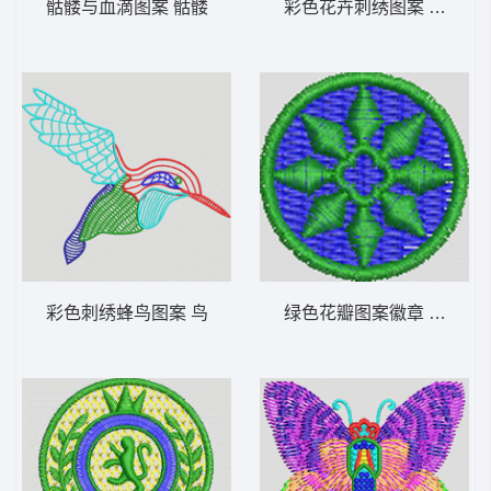
骷髅与血滴图案 骷髅
彩色花卉刺绣图案 靓花
彩色刺绣蜂鸟图案 鸟
绿色花瓣图案徽章 男装 章